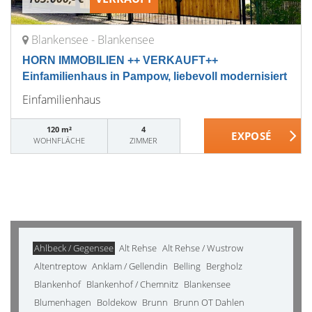
Blankensee - Blankensee
HORN IMMOBILIEN ++ VERKAUFT++
Einfamilienhaus in Pampow, liebevoll modernisiert
Einfamilienhaus
120 m²
4
WOHNFLÄCHE
ZIMMER
Ahlbeck / Gegensee
Alt Rehse
Alt Rehse / Wustrow
Altentreptow
Anklam / Gellendin
Belling
Bergholz
Blankenhof
Blankenhof / Chemnitz
Blankensee
Blumenhagen
Boldekow
Brunn
Brunn OT Dahlen