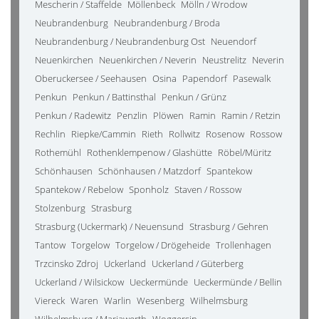
Mescherin / Staffelde
Möllenbeck
Mölln / Wrodow
Neubrandenburg
Neubrandenburg / Broda
Neubrandenburg / Neubrandenburg Ost
Neuendorf
Neuenkirchen
Neuenkirchen / Neverin
Neustrelitz
Neverin
Oberuckersee / Seehausen
Osina
Papendorf
Pasewalk
Penkun
Penkun / Battinsthal
Penkun / Grünz
Penkun / Radewitz
Penzlin
Plöwen
Ramin
Ramin / Retzin
Rechlin
Riepke/Cammin
Rieth
Rollwitz
Rosenow
Rossow
Rothemühl
Rothenklempenow / Glashütte
Röbel/Müritz
Schönhausen
Schönhausen / Matzdorf
Spantekow
Spantekow / Rebelow
Sponholz
Staven / Rossow
Stolzenburg
Strasburg
Strasburg (Uckermark) / Neuensund
Strasburg / Gehren
Tantow
Torgelow
Torgelow / Drögeheide
Trollenhagen
Trzcinsko Zdroj
Uckerland
Uckerland / Güterberg
Uckerland / Wilsickow
Ueckermünde
Ueckermünde / Bellin
Viereck
Waren
Warlin
Wesenberg
Wilhelmsburg