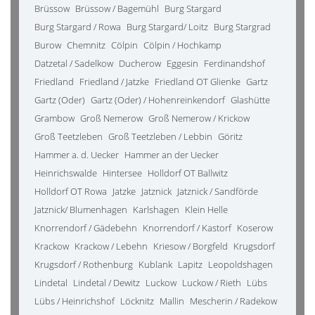
Brüssow
Brüssow / Bagemühl
Burg Stargard
Burg Stargard / Rowa
Burg Stargard/ Loitz
Burg Stargrad
Burow
Chemnitz
Cölpin
Cölpin / Hochkamp
Datzetal / Sadelkow
Ducherow
Eggesin
Ferdinandshof
Friedland
Friedland / Jatzke
Friedland OT Glienke
Gartz
Gartz (Oder)
Gartz (Oder) / Hohenreinkendorf
Glashütte
Grambow
Groß Nemerow
Groß Nemerow / Krickow
Groß Teetzleben
Groß Teetzleben / Lebbin
Göritz
Hammer a. d. Uecker
Hammer an der Uecker
Heinrichswalde
Hintersee
Holldorf OT Ballwitz
Holldorf OT Rowa
Jatzke
Jatznick
Jatznick / Sandförde
Jatznick/ Blumenhagen
Karlshagen
Klein Helle
Knorrendorf / Gädebehn
Knorrendorf / Kastorf
Koserow
Krackow
Krackow / Lebehn
Kriesow / Borgfeld
Krugsdorf
Krugsdorf / Rothenburg
Kublank
Lapitz
Leopoldshagen
Lindetal
Lindetal / Dewitz
Luckow
Luckow / Rieth
Lübs
Lübs / Heinrichshof
Löcknitz
Mallin
Mescherin / Radekow