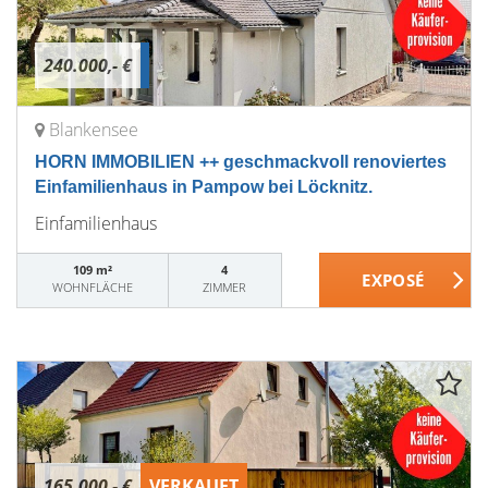
240.000,- €
Blankensee
HORN IMMOBILIEN ++ geschmackvoll renoviertes
Einfamilienhaus in Pampow bei Löcknitz.
Einfamilienhaus
109 m²
4
WOHNFLÄCHE
ZIMMER
165.000,- €
VERKAUFT