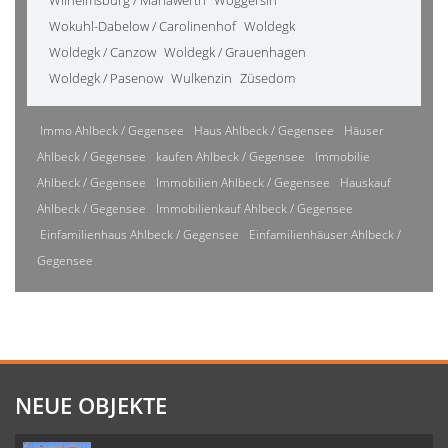
Wilhelmsburg / Mariawerth
Woggersin
Wokuhl-Dabelow / Carolinenhof
Woldegk
Woldegk / Canzow
Woldegk / Grauenhagen
Woldegk / Pasenow
Wulkenzin
Züsedom
Immo Ahlbeck / Gegensee
Haus Ahlbeck / Gegensee
Häuser
Ahlbeck / Gegensee
kaufen Ahlbeck / Gegensee
Immobilie
Ahlbeck / Gegensee
Immobilien Ahlbeck / Gegensee
Hauskauf
Ahlbeck / Gegensee
Immobilienkauf Ahlbeck / Gegensee
Einfamilienhaus Ahlbeck / Gegensee
Einfamilienhäuser Ahlbeck /
Gegensee
NEUE OBJEKTE