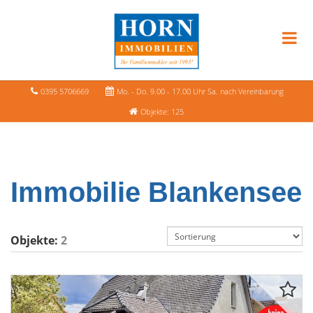
0395 5706669
Mo. - Do. 9.00 - 17.00 Uhr Sa. nach Vereinbarung
Objekte: 125
Immobilie Blankensee
Objekte:
2