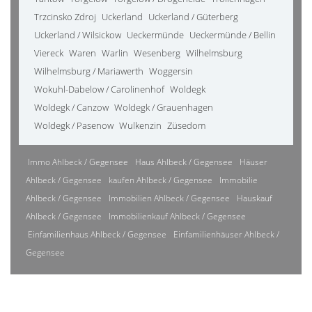
Trzcinsko Zdroj
Uckerland
Uckerland / Güterberg
Uckerland / Wilsickow
Ueckermünde
Ueckermünde / Bellin
Viereck
Waren
Warlin
Wesenberg
Wilhelmsburg
Wilhelmsburg / Mariawerth
Woggersin
Wokuhl-Dabelow / Carolinenhof
Woldegk
Woldegk / Canzow
Woldegk / Grauenhagen
Woldegk / Pasenow
Wulkenzin
Züsedom
Immo Ahlbeck / Gegensee
Haus Ahlbeck / Gegensee
Häuser
Ahlbeck / Gegensee
kaufen Ahlbeck / Gegensee
Immobilie
Ahlbeck / Gegensee
Immobilien Ahlbeck / Gegensee
Hauskauf
Ahlbeck / Gegensee
Immobilienkauf Ahlbeck / Gegensee
Einfamilienhaus Ahlbeck / Gegensee
Einfamilienhäuser Ahlbeck /
Gegensee