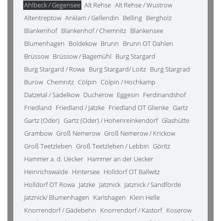
Ahlbeck / Gegensee
Alt Rehse
Alt Rehse / Wustrow
Altentreptow
Anklam / Gellendin
Belling
Bergholz
Blankenhof
Blankenhof / Chemnitz
Blankensee
Blumenhagen
Boldekow
Brunn
Brunn OT Dahlen
Brüssow
Brüssow / Bagemühl
Burg Stargard
Burg Stargard / Rowa
Burg Stargard/ Loitz
Burg Stargrad
Burow
Chemnitz
Cölpin
Cölpin / Hochkamp
Datzetal / Sadelkow
Ducherow
Eggesin
Ferdinandshof
Friedland
Friedland / Jatzke
Friedland OT Glienke
Gartz
Gartz (Oder)
Gartz (Oder) / Hohenreinkendorf
Glashütte
Grambow
Groß Nemerow
Groß Nemerow / Krickow
Groß Teetzleben
Groß Teetzleben / Lebbin
Göritz
Hammer a. d. Uecker
Hammer an der Uecker
Heinrichswalde
Hintersee
Holldorf OT Ballwitz
Holldorf OT Rowa
Jatzke
Jatznick
Jatznick / Sandförde
Jatznick/ Blumenhagen
Karlshagen
Klein Helle
Knorrendorf / Gädebehn
Knorrendorf / Kastorf
Koserow