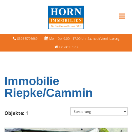
0395 5706669
Mo. - Do. 9.00 - 17.00 Uhr Sa. nach Vereinbarung
Objekte: 120
Immobilie
Riepke/Cammin
Objekte:
1