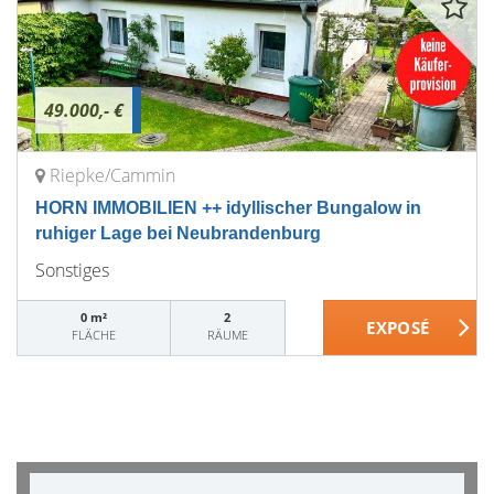
49.000,- €
Riepke/Cammin
HORN IMMOBILIEN ++ idyllischer Bungalow in
ruhiger Lage bei Neubrandenburg
Sonstiges
0 m²
2
FLÄCHE
RÄUME