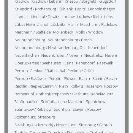
Krackow
Krackow / Lebehn
Kriesow / Borgfeld
Krugsdorf
Krugsdorf / Rothenburg
Kublank
Lapitz
Leopoldshagen
Lindetal
Lindetal / Dewitz
Luckow
Luckow / Rieth
Lübs
Lübs / Heinrichshof
Löcknitz
Mallin
Mescherin / Radekow
Mescherin / Staffelde
Möllenbeck
Mölln / Wrodow
Neubrandenburg
Neubrandenburg / Broda
Neubrandenburg / Neubrandenburg Ost
Neuendorf
Neuenkirchen
Neuenkirchen / Neverin
Neustrelitz
Neverin
Oberuckersee / Seehausen
Osina
Papendorf
Pasewalk
Penkun
Penkun / Battinsthal
Penkun / Grünz
Penkun / Radewitz
Penzlin
Plöwen
Ramin
Ramin / Retzin
Rechlin
Riepke/Cammin
Rieth
Rollwitz
Rosenow
Rossow
Rothemühl
Rothenklempenow / Glashütte
Röbel/Müritz
Schönhausen
Schönhausen / Matzdorf
Spantekow
Spantekow / Rebelow
Sponholz
Staven / Rossow
Stolzenburg
Strasburg
Strasburg (Uckermark) / Neuensund
Strasburg / Gehren
Tantow
Torgelow
Torgelow / Drögeheide
Trollenhagen