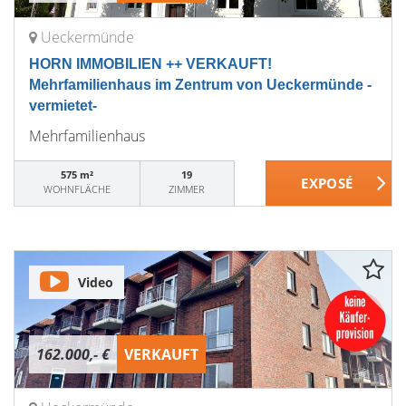
Ueckermünde
HORN IMMOBILIEN ++ VERKAUFT!
Mehrfamilienhaus im Zentrum von Ueckermünde -
vermietet-
Mehrfamilienhaus
575 m²
19
WOHNFLÄCHE
ZIMMER
Video
162.000,- €
VERKAUFT