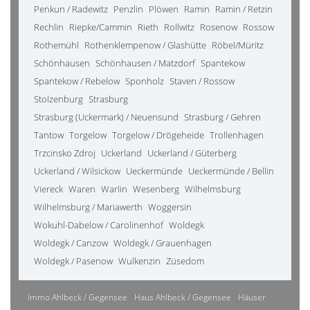
Penkun / Radewitz
Penzlin
Plöwen
Ramin
Ramin / Retzin
Rechlin
Riepke/Cammin
Rieth
Rollwitz
Rosenow
Rossow
Rothemühl
Rothenklempenow / Glashütte
Röbel/Müritz
Schönhausen
Schönhausen / Matzdorf
Spantekow
Spantekow / Rebelow
Sponholz
Staven / Rossow
Stolzenburg
Strasburg
Strasburg (Uckermark) / Neuensund
Strasburg / Gehren
Tantow
Torgelow
Torgelow / Drögeheide
Trollenhagen
Trzcinsko Zdroj
Uckerland
Uckerland / Güterberg
Uckerland / Wilsickow
Ueckermünde
Ueckermünde / Bellin
Viereck
Waren
Warlin
Wesenberg
Wilhelmsburg
Wilhelmsburg / Mariawerth
Woggersin
Wokuhl-Dabelow / Carolinenhof
Woldegk
Woldegk / Canzow
Woldegk / Grauenhagen
Woldegk / Pasenow
Wulkenzin
Züsedom
Immo Ahlbeck / Gegensee
Haus Ahlbeck / Gegensee
Häuser