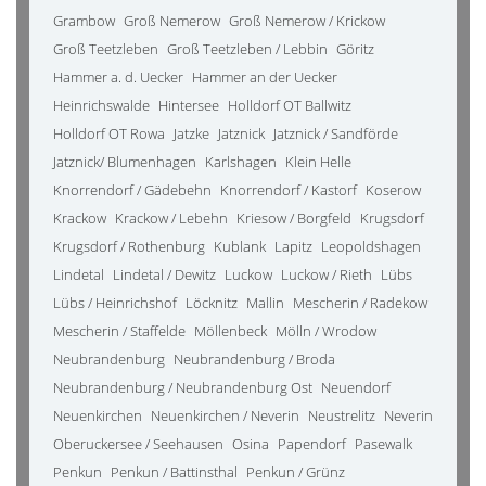
Grambow
Groß Nemerow
Groß Nemerow / Krickow
Groß Teetzleben
Groß Teetzleben / Lebbin
Göritz
Hammer a. d. Uecker
Hammer an der Uecker
Heinrichswalde
Hintersee
Holldorf OT Ballwitz
Holldorf OT Rowa
Jatzke
Jatznick
Jatznick / Sandförde
Jatznick/ Blumenhagen
Karlshagen
Klein Helle
Knorrendorf / Gädebehn
Knorrendorf / Kastorf
Koserow
Krackow
Krackow / Lebehn
Kriesow / Borgfeld
Krugsdorf
Krugsdorf / Rothenburg
Kublank
Lapitz
Leopoldshagen
Lindetal
Lindetal / Dewitz
Luckow
Luckow / Rieth
Lübs
Lübs / Heinrichshof
Löcknitz
Mallin
Mescherin / Radekow
Mescherin / Staffelde
Möllenbeck
Mölln / Wrodow
Neubrandenburg
Neubrandenburg / Broda
Neubrandenburg / Neubrandenburg Ost
Neuendorf
Neuenkirchen
Neuenkirchen / Neverin
Neustrelitz
Neverin
Oberuckersee / Seehausen
Osina
Papendorf
Pasewalk
Penkun
Penkun / Battinsthal
Penkun / Grünz