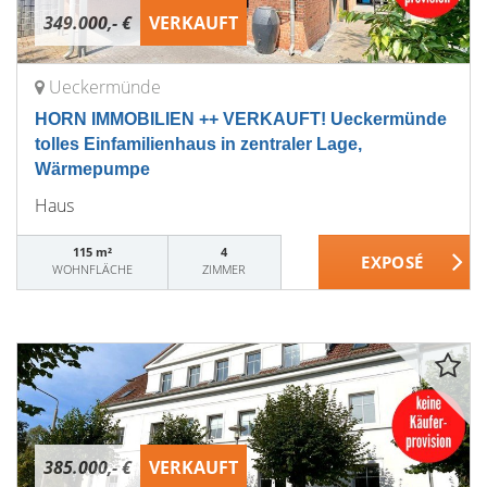
349.000,- €
VERKAUFT
Ueckermünde
HORN IMMOBILIEN ++ VERKAUFT! Ueckermünde
tolles Einfamilienhaus in zentraler Lage,
Wärmepumpe
Haus
115 m²
4
WOHNFLÄCHE
ZIMMER
385.000,- €
VERKAUFT