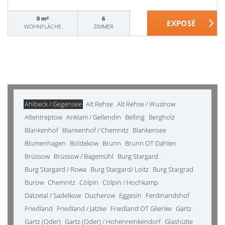
0 m²
6
WOHNFLÄCHE
ZIMMER
Ahlbeck / Gegensee
Alt Rehse
Alt Rehse / Wustrow
Altentreptow
Anklam / Gellendin
Belling
Bergholz
Blankenhof
Blankenhof / Chemnitz
Blankensee
Blumenhagen
Boldekow
Brunn
Brunn OT Dahlen
Brüssow
Brüssow / Bagemühl
Burg Stargard
Burg Stargard / Rowa
Burg Stargard/ Loitz
Burg Stargrad
Burow
Chemnitz
Cölpin
Cölpin / Hochkamp
Datzetal / Sadelkow
Ducherow
Eggesin
Ferdinandshof
Friedland
Friedland / Jatzke
Friedland OT Glienke
Gartz
Gartz (Oder)
Gartz (Oder) / Hohenreinkendorf
Glashütte