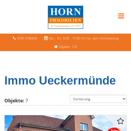
0395 5706669
Mo. - Do. 9.00 - 17.00 Uhr Sa. nach Vereinbarung
Objekte: 125
Immo Ueckermünde
Objekte:
7