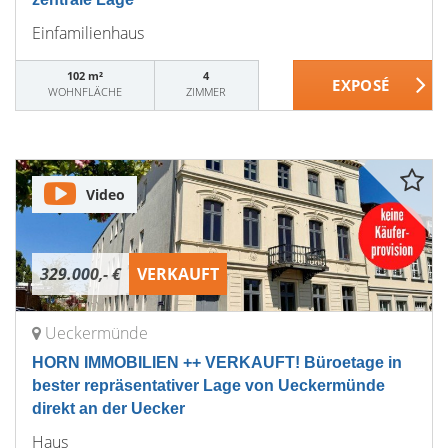
Einfamilienhaus
102 m²
4
WOHNFLÄCHE
ZIMMER
Video
329.000,- €
VERKAUFT
Ueckermünde
HORN IMMOBILIEN ++ VERKAUFT! Büroetage in
bester repräsentativer Lage von Ueckermünde
direkt an der Uecker
Haus