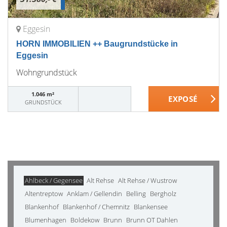
Eggesin
HORN IMMOBILIEN ++ Baugrundstücke in
Eggesin
Wohngrundstück
1.046 m²
GRUNDSTÜCK
Ahlbeck / Gegensee
Alt Rehse
Alt Rehse / Wustrow
Altentreptow
Anklam / Gellendin
Belling
Bergholz
Blankenhof
Blankenhof / Chemnitz
Blankensee
Blumenhagen
Boldekow
Brunn
Brunn OT Dahlen