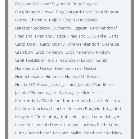
Brüssow
Brüssow / Bagemühl
Burg Stargard
Burg Stargard / Rowa
Burg Stargard/ Loitz
Burg Stargrad
Burow
Chemnitz
Cölpin
Cölpin / Hochkamp
Datzetal / Sadelkow
Ducherow
Eggesin
Ferdinandshof
Friedland
Friedland / Jatzke
Friedland OT Glienke
Gartz
Gartz (Oder)
Gartz (Oder) / Hohenreinkendorf
Glashütte
Grambow
Groß Nemerow
Groß Nemerow / Krickow
Groß Teetzleben
Groß Teetzleben / Lebbin
Göritz
Hammer a. d. Uecker
Hammer an der Uecker
Heinrichswalde
Hintersee
Holldorf OT Ballwitz
Holldorf OT Rowa
Jatzke
Jatznick
Jatznick / Sandförde
Jatznick/ Blumenhagen
Karlshagen
Klein Helle
Knorrendorf / Gädebehn
Knorrendorf / Kastorf
Koserow
Krackow
Krackow / Lebehn
Kriesow / Borgfeld
Krugsdorf
Krugsdorf / Rothenburg
Kublank
Lapitz
Leopoldshagen
Lindetal
Lindetal / Dewitz
Luckow
Luckow / Rieth
Lübs
Lübs / Heinrichshof
Löcknitz
Mallin
Mescherin / Radekow