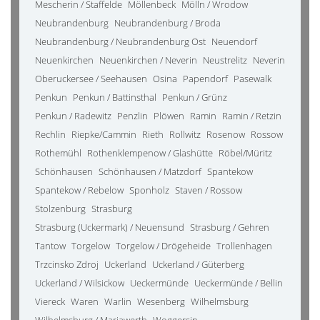
Mescherin / Staffelde
Möllenbeck
Mölln / Wrodow
Neubrandenburg
Neubrandenburg / Broda
Neubrandenburg / Neubrandenburg Ost
Neuendorf
Neuenkirchen
Neuenkirchen / Neverin
Neustrelitz
Neverin
Oberuckersee / Seehausen
Osina
Papendorf
Pasewalk
Penkun
Penkun / Battinsthal
Penkun / Grünz
Penkun / Radewitz
Penzlin
Plöwen
Ramin
Ramin / Retzin
Rechlin
Riepke/Cammin
Rieth
Rollwitz
Rosenow
Rossow
Rothemühl
Rothenklempenow / Glashütte
Röbel/Müritz
Schönhausen
Schönhausen / Matzdorf
Spantekow
Spantekow / Rebelow
Sponholz
Staven / Rossow
Stolzenburg
Strasburg
Strasburg (Uckermark) / Neuensund
Strasburg / Gehren
Tantow
Torgelow
Torgelow / Drögeheide
Trollenhagen
Trzcinsko Zdroj
Uckerland
Uckerland / Güterberg
Uckerland / Wilsickow
Ueckermünde
Ueckermünde / Bellin
Viereck
Waren
Warlin
Wesenberg
Wilhelmsburg