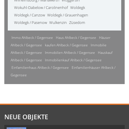
Wilhelmsburg / Mariawerth
Woggersin
Wokuhl-Dabelow / Carolinenhof
Woldegk
Woldegk / Canzow
Woldegk / Grauenhagen
Woldegk / Pasenow
Wulkenzin
Züsedom
Immo Ahlbeck / Gegensee
Haus Ahlbeck / Gegensee
Häuser
Ahlbeck / Gegensee
kaufen Ahlbeck / Gegensee
Immobilie
Ahlbeck / Gegensee
Immobilien Ahlbeck / Gegensee
Hauskauf
Ahlbeck / Gegensee
Immobilienkauf Ahlbeck / Gegensee
Einfamilienhaus Ahlbeck / Gegensee
Einfamilienhäuser Ahlbeck /
Gegensee
NEUE OBJEKTE