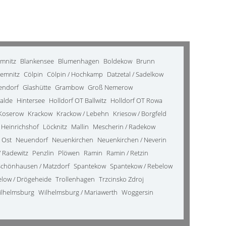
emnitz
Blankensee
Blumenhagen
Boldekow
Brunn
emnitz
Cölpin
Cölpin / Hochkamp
Datzetal / Sadelkow
kendorf
Glashütte
Grambow
Groß Nemerow
alde
Hintersee
Holldorf OT Ballwitz
Holldorf OT Rowa
Koserow
Krackow
Krackow / Lebehn
Kriesow / Borgfeld
 Heinrichshof
Löcknitz
Mallin
Mescherin / Radekow
 Ost
Neuendorf
Neuenkirchen
Neuenkirchen / Neverin
 Radewitz
Penzlin
Plöwen
Ramin
Ramin / Retzin
Schönhausen / Matzdorf
Spantekow
Spantekow / Rebelow
elow / Drögeheide
Trollenhagen
Trzcinsko Zdroj
ilhelmsburg
Wilhelmsburg / Mariawerth
Woggersin