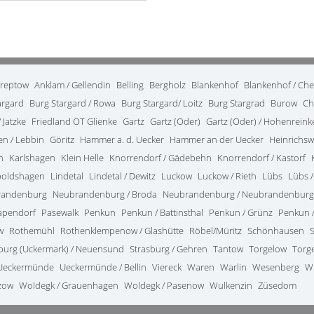
treptow
Anklam / Gellendin
Belling
Bergholz
Blankenhof
Blankenhof / Ch
argard
Burg Stargard / Rowa
Burg Stargard/ Loitz
Burg Stargrad
Burow
Ch
 Jatzke
Friedland OT Glienke
Gartz
Gartz (Oder)
Gartz (Oder) / Hohenrein
en / Lebbin
Göritz
Hammer a. d. Uecker
Hammer an der Uecker
Heinrichsw
n
Karlshagen
Klein Helle
Knorrendorf / Gädebehn
Knorrendorf / Kastorf
poldshagen
Lindetal
Lindetal / Dewitz
Luckow
Luckow / Rieth
Lübs
Lübs /
randenburg
Neubrandenburg / Broda
Neubrandenburg / Neubrandenburg
apendorf
Pasewalk
Penkun
Penkun / Battinsthal
Penkun / Grünz
Penkun /
w
Rothemühl
Rothenklempenow / Glashütte
Röbel/Müritz
Schönhausen
burg (Uckermark) / Neuensund
Strasburg / Gehren
Tantow
Torgelow
Torg
Ueckermünde
Ueckermünde / Bellin
Viereck
Waren
Warlin
Wesenberg
W
zow
Woldegk / Grauenhagen
Woldegk / Pasenow
Wulkenzin
Züsedom