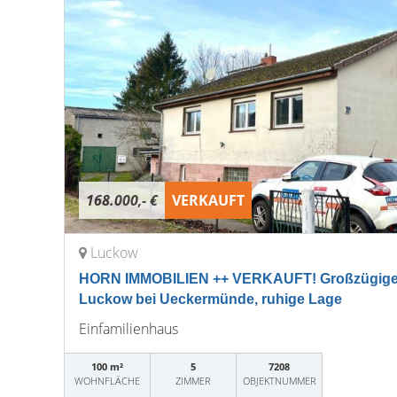
168.000,- €
VERKAUFT
Luckow
HORN IMMOBILIEN ++ VERKAUFT! Großzügiges 
Luckow bei Ueckermünde, ruhige Lage
Einfamilienhaus
100 m²
5
7208
WOHNFLÄCHE
ZIMMER
OBJEKTNUMMER