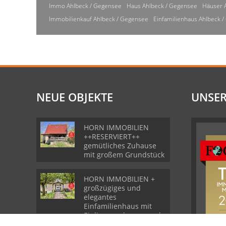
Immo Ahlbeck / Gegensee
Haus Ahlbeck / Gegensee
Häuser 
Immobilienkauf Ahlbeck / Gegensee
Einfamilienhaus Ahlbeck 
NEUE OBJEKTE
UNSER
HORN IMMOBILIEN
++RESERVIERT++
gemütliches Zuhause
mit großem Grundstück
HORN IMMOBILIEN +
großzügiges und
elegantes
Einfamilienhaus mit
Einliegerwohnung und
Garage in Gartz