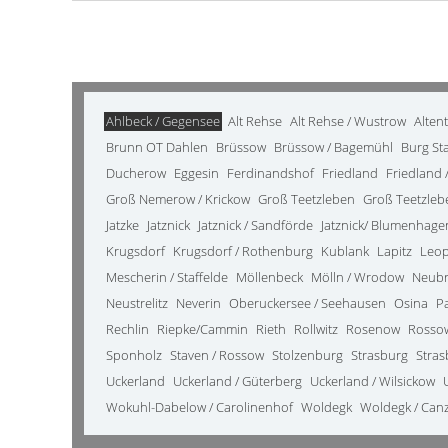
Ahlbeck / Gegensee
Alt Rehse
Alt Rehse / Wustrow
Alten
Brunn OT Dahlen
Brüssow
Brüssow / Bagemühl
Burg St
Ducherow
Eggesin
Ferdinandshof
Friedland
Friedland /
Groß Nemerow / Krickow
Groß Teetzleben
Groß Teetzleb
Jatzke
Jatznick
Jatznick / Sandförde
Jatznick/ Blumenhage
Krugsdorf
Krugsdorf / Rothenburg
Kublank
Lapitz
Leo
Mescherin / Staffelde
Möllenbeck
Mölln / Wrodow
Neub
Neustrelitz
Neverin
Oberuckersee / Seehausen
Osina
P
Rechlin
Riepke/Cammin
Rieth
Rollwitz
Rosenow
Rosso
Sponholz
Staven / Rossow
Stolzenburg
Strasburg
Stras
Uckerland
Uckerland / Güterberg
Uckerland / Wilsickow
Wokuhl-Dabelow / Carolinenhof
Woldegk
Woldegk / Can