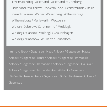
Trzcinsko Zdroj
Uckerland
Uckerland / Güterberg
Uckerland / Wilsickow
Ueckermünde
Ueckermünde / Bellin
Viereck
Waren
Warlin
Wesenberg
Wilhelmsburg
Wilhelmsburg / Mariawerth
Woggersin
Wokuhl-Dabelow / Carolinenhof
Woldegk
Woldegk / Canzow
Woldegk / Grauenhagen
Woldegk / Pasenow
Wulkenzin
Züsedom
Immo Ahlbeck / Gegensee
Haus Ahlbeck / Gegensee
Häuser
Ahlbeck / Gegensee
kaufen Ahlbeck / Gegensee
Immobilie
Ahlbeck / Gegensee
Immobilien Ahlbeck / Gegensee
Hauskauf
Ahlbeck / Gegensee
Immobilienkauf Ahlbeck / Gegensee
Einfamilienhaus Ahlbeck / Gegensee
Einfamilienhäuser Ahlbeck /
Gegensee