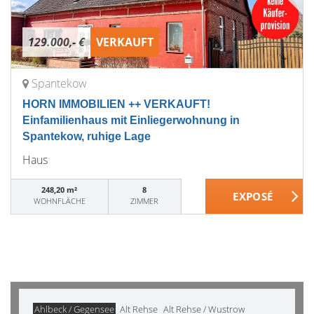
129.000,- €
VERKAUFT
Spantekow
HORN IMMOBILIEN ++ VERKAUFT!
Einfamilienhaus mit Einliegerwohnung in
Spantekow, ruhige Lage
Haus
248,20 m²
8
WOHNFLÄCHE
ZIMMER
Ahlbeck / Gegensee
Alt Rehse
Alt Rehse / Wustrow