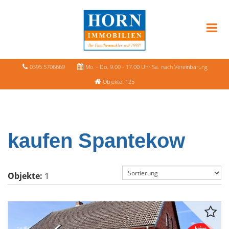
0395 5706669
Mo. - Do. 9.00 - 17.00 Uhr Sa. nach Vereinbarung
Objekte: 125
kaufen Spantekow
Objekte:
1