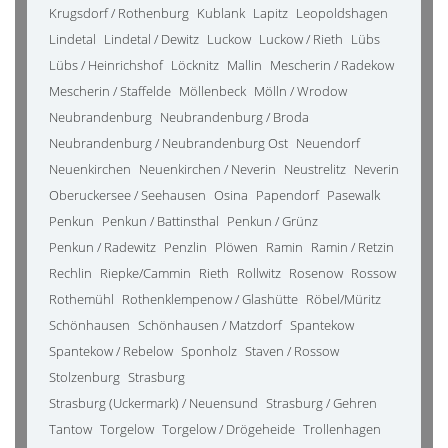
Krugsdorf / Rothenburg
Kublank
Lapitz
Leopoldshagen
Lindetal
Lindetal / Dewitz
Luckow
Luckow / Rieth
Lübs
Lübs / Heinrichshof
Löcknitz
Mallin
Mescherin / Radekow
Mescherin / Staffelde
Möllenbeck
Mölln / Wrodow
Neubrandenburg
Neubrandenburg / Broda
Neubrandenburg / Neubrandenburg Ost
Neuendorf
Neuenkirchen
Neuenkirchen / Neverin
Neustrelitz
Neverin
Oberuckersee / Seehausen
Osina
Papendorf
Pasewalk
Penkun
Penkun / Battinsthal
Penkun / Grünz
Penkun / Radewitz
Penzlin
Plöwen
Ramin
Ramin / Retzin
Rechlin
Riepke/Cammin
Rieth
Rollwitz
Rosenow
Rossow
Rothemühl
Rothenklempenow / Glashütte
Röbel/Müritz
Schönhausen
Schönhausen / Matzdorf
Spantekow
Spantekow / Rebelow
Sponholz
Staven / Rossow
Stolzenburg
Strasburg
Strasburg (Uckermark) / Neuensund
Strasburg / Gehren
Tantow
Torgelow
Torgelow / Drögeheide
Trollenhagen