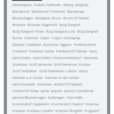
Altentreptow
Anklam / Gellendin
Belling
Bergholz
Blankenhof
Blankenhof / Chemnitz
Blankensee
Blumenhagen
Boldekow
Brunn
Brunn OT Dahlen
Brüssow
Brüssow / Bagemühl
Burg Stargard
Burg Stargard / Rowa
Burg Stargard/ Loitz
Burg Stargrad
Burow
Chemnitz
Cölpin
Cölpin / Hochkamp
Datzetal / Sadelkow
Ducherow
Eggesin
Ferdinandshof
Friedland
Friedland / Jatzke
Friedland OT Glienke
Gartz
Gartz (Oder)
Gartz (Oder) / Hohenreinkendorf
Glashütte
Grambow
Groß Nemerow
Groß Nemerow / Krickow
Groß Teetzleben
Groß Teetzleben / Lebbin
Göritz
Hammer a. d. Uecker
Hammer an der Uecker
Heinrichswalde
Hintersee
Holldorf OT Ballwitz
Holldorf OT Rowa
Jatzke
Jatznick
Jatznick / Sandförde
Jatznick/ Blumenhagen
Karlshagen
Klein Helle
Knorrendorf / Gädebehn
Knorrendorf / Kastorf
Koserow
Krackow
Krackow / Lebehn
Kriesow / Borgfeld
Krugsdorf