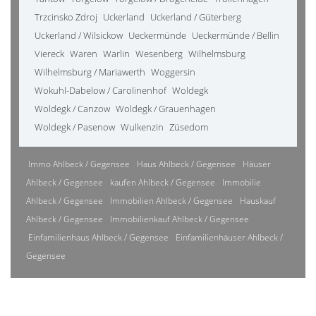
Trzcinsko Zdroj
Uckerland
Uckerland / Güterberg
Uckerland / Wilsickow
Ueckermünde
Ueckermünde / Bellin
Viereck
Waren
Warlin
Wesenberg
Wilhelmsburg
Wilhelmsburg / Mariawerth
Woggersin
Wokuhl-Dabelow / Carolinenhof
Woldegk
Woldegk / Canzow
Woldegk / Grauenhagen
Woldegk / Pasenow
Wulkenzin
Züsedom
Immo Ahlbeck / Gegensee
Haus Ahlbeck / Gegensee
Häuser
Ahlbeck / Gegensee
kaufen Ahlbeck / Gegensee
Immobilie
Ahlbeck / Gegensee
Immobilien Ahlbeck / Gegensee
Hauskauf
Ahlbeck / Gegensee
Immobilienkauf Ahlbeck / Gegensee
Einfamilienhaus Ahlbeck / Gegensee
Einfamilienhäuser Ahlbeck /
Gegensee