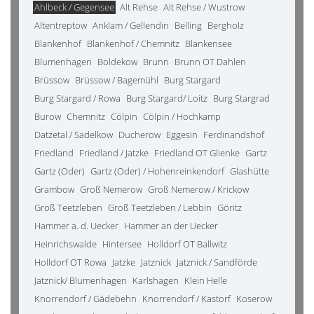
Ahlbeck / Gegensee
Alt Rehse
Alt Rehse / Wustrow
Altentreptow
Anklam / Gellendin
Belling
Bergholz
Blankenhof
Blankenhof / Chemnitz
Blankensee
Blumenhagen
Boldekow
Brunn
Brunn OT Dahlen
Brüssow
Brüssow / Bagemühl
Burg Stargard
Burg Stargard / Rowa
Burg Stargard/ Loitz
Burg Stargrad
Burow
Chemnitz
Cölpin
Cölpin / Hochkamp
Datzetal / Sadelkow
Ducherow
Eggesin
Ferdinandshof
Friedland
Friedland / Jatzke
Friedland OT Glienke
Gartz
Gartz (Oder)
Gartz (Oder) / Hohenreinkendorf
Glashütte
Grambow
Groß Nemerow
Groß Nemerow / Krickow
Groß Teetzleben
Groß Teetzleben / Lebbin
Göritz
Hammer a. d. Uecker
Hammer an der Uecker
Heinrichswalde
Hintersee
Holldorf OT Ballwitz
Holldorf OT Rowa
Jatzke
Jatznick
Jatznick / Sandförde
Jatznick/ Blumenhagen
Karlshagen
Klein Helle
Knorrendorf / Gädebehn
Knorrendorf / Kastorf
Koserow