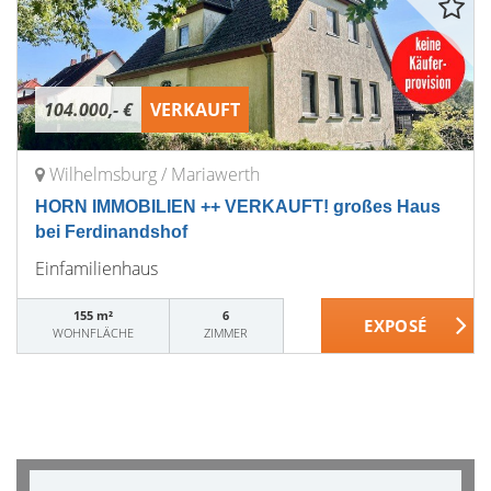
104.000,- €
VERKAUFT
Wilhelmsburg / Mariawerth
HORN IMMOBILIEN ++ VERKAUFT! großes Haus
bei Ferdinandshof
Einfamilienhaus
155 m²
6
WOHNFLÄCHE
ZIMMER