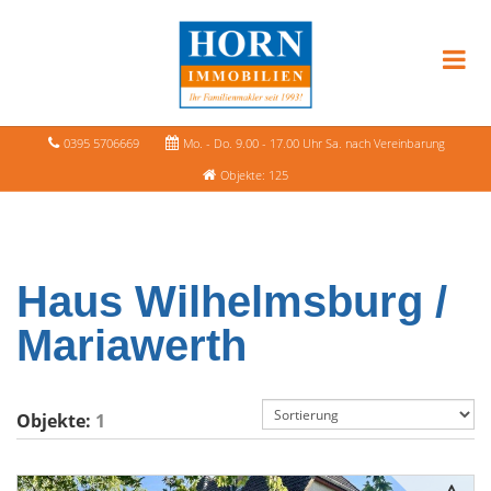
0395 5706669
Mo. - Do. 9.00 - 17.00 Uhr Sa. nach Vereinbarung
Objekte: 125
Haus Wilhelmsburg /
Mariawerth
Objekte:
1