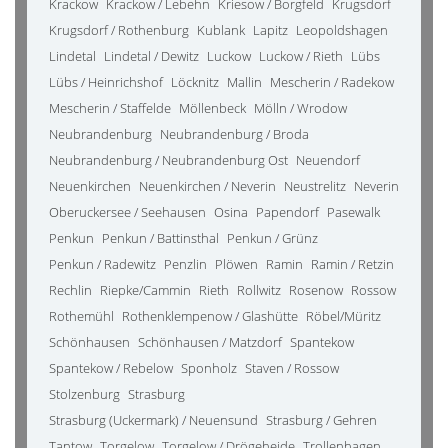
Krackow
Krackow / Lebehn
Kriesow / Borgfeld
Krugsdorf
Krugsdorf / Rothenburg
Kublank
Lapitz
Leopoldshagen
Lindetal
Lindetal / Dewitz
Luckow
Luckow / Rieth
Lübs
Lübs / Heinrichshof
Löcknitz
Mallin
Mescherin / Radekow
Mescherin / Staffelde
Möllenbeck
Mölln / Wrodow
Neubrandenburg
Neubrandenburg / Broda
Neubrandenburg / Neubrandenburg Ost
Neuendorf
Neuenkirchen
Neuenkirchen / Neverin
Neustrelitz
Neverin
Oberuckersee / Seehausen
Osina
Papendorf
Pasewalk
Penkun
Penkun / Battinsthal
Penkun / Grünz
Penkun / Radewitz
Penzlin
Plöwen
Ramin
Ramin / Retzin
Rechlin
Riepke/Cammin
Rieth
Rollwitz
Rosenow
Rossow
Rothemühl
Rothenklempenow / Glashütte
Röbel/Müritz
Schönhausen
Schönhausen / Matzdorf
Spantekow
Spantekow / Rebelow
Sponholz
Staven / Rossow
Stolzenburg
Strasburg
Strasburg (Uckermark) / Neuensund
Strasburg / Gehren
Tantow
Torgelow
Torgelow / Drögeheide
Trollenhagen