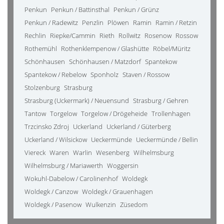
Penkun
Penkun / Battinsthal
Penkun / Grünz
Penkun / Radewitz
Penzlin
Plöwen
Ramin
Ramin / Retzin
Rechlin
Riepke/Cammin
Rieth
Rollwitz
Rosenow
Rossow
Rothemühl
Rothenklempenow / Glashütte
Röbel/Müritz
Schönhausen
Schönhausen / Matzdorf
Spantekow
Spantekow / Rebelow
Sponholz
Staven / Rossow
Stolzenburg
Strasburg
Strasburg (Uckermark) / Neuensund
Strasburg / Gehren
Tantow
Torgelow
Torgelow / Drögeheide
Trollenhagen
Trzcinsko Zdroj
Uckerland
Uckerland / Güterberg
Uckerland / Wilsickow
Ueckermünde
Ueckermünde / Bellin
Viereck
Waren
Warlin
Wesenberg
Wilhelmsburg
Wilhelmsburg / Mariawerth
Woggersin
Wokuhl-Dabelow / Carolinenhof
Woldegk
Woldegk / Canzow
Woldegk / Grauenhagen
Woldegk / Pasenow
Wulkenzin
Züsedom