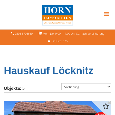
0395 5706669
Mo. - Do. 9.00 - 17.00 Uhr Sa. nach Vereinbarung
Objekte: 125
Hauskauf Löcknitz
Objekte:
5