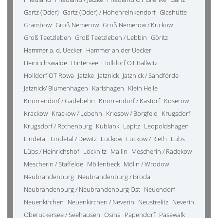
Gartz (Oder)
Gartz (Oder) / Hohenreinkendorf
Glashütte
Grambow
Groß Nemerow
Groß Nemerow / Krickow
Groß Teetzleben
Groß Teetzleben / Lebbin
Göritz
Hammer a. d. Uecker
Hammer an der Uecker
Heinrichswalde
Hintersee
Holldorf OT Ballwitz
Holldorf OT Rowa
Jatzke
Jatznick
Jatznick / Sandförde
Jatznick/ Blumenhagen
Karlshagen
Klein Helle
Knorrendorf / Gädebehn
Knorrendorf / Kastorf
Koserow
Krackow
Krackow / Lebehn
Kriesow / Borgfeld
Krugsdorf
Krugsdorf / Rothenburg
Kublank
Lapitz
Leopoldshagen
Lindetal
Lindetal / Dewitz
Luckow
Luckow / Rieth
Lübs
Lübs / Heinrichshof
Löcknitz
Mallin
Mescherin / Radekow
Mescherin / Staffelde
Möllenbeck
Mölln / Wrodow
Neubrandenburg
Neubrandenburg / Broda
Neubrandenburg / Neubrandenburg Ost
Neuendorf
Neuenkirchen
Neuenkirchen / Neverin
Neustrelitz
Neverin
Oberuckersee / Seehausen
Osina
Papendorf
Pasewalk