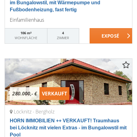
im Bungalowstil, mit Wärmepumpe und
Fußbodenheizung, fast fertig
Einfamilienhaus
106 m²
4
WOHNFLÄCHE
ZIMMER
280.000,- €
VERKAUFT
Löcknitz - Bergholz
HORN IMMOBILIEN ++ VERKAUFT! Traumhaus
bei Löcknitz mit vielen Extras - im Bungalowstil mit
Pool