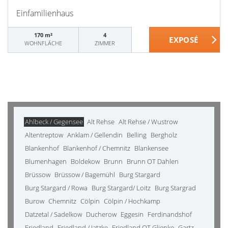
Einfamilienhaus
170 m²
4
WOHNFLÄCHE
ZIMMER
Ahlbeck / Gegensee
Alt Rehse
Alt Rehse / Wustrow
Altentreptow
Anklam / Gellendin
Belling
Bergholz
Blankenhof
Blankenhof / Chemnitz
Blankensee
Blumenhagen
Boldekow
Brunn
Brunn OT Dahlen
Brüssow
Brüssow / Bagemühl
Burg Stargard
Burg Stargard / Rowa
Burg Stargard/ Loitz
Burg Stargrad
Burow
Chemnitz
Cölpin
Cölpin / Hochkamp
Datzetal / Sadelkow
Ducherow
Eggesin
Ferdinandshof
Friedland
Friedland / Jatzke
Friedland OT Glienke
Gartz