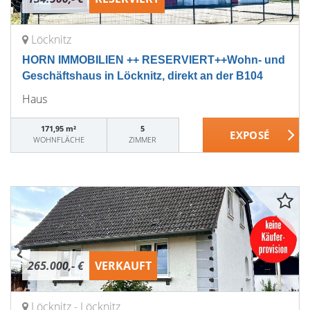
Löcknitz
HORN IMMOBILIEN ++ RESERVIERT++Wohn- und
Geschäftshaus in Löcknitz, direkt an der B104
Haus
171,95 m²
5
WOHNFLÄCHE
ZIMMER
265.000,- €
VERKAUFT
Löcknitz - Löcknitz