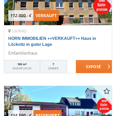
112.000,- €
VERKAUFT
Löcknitz
HORN IMMOBILIEN ++VERKAUFT++ Haus in
Löcknitz in guter Lage
Einfamilienhaus
165 m²
7
WOHNFLÄCHE
ZIMMER
134.500,- €
RESERVIERT