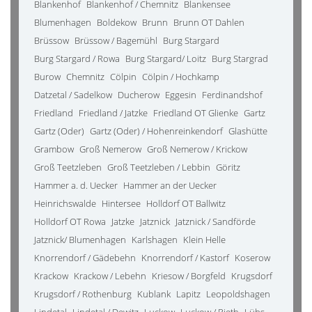
Blankenhof
Blankenhof / Chemnitz
Blankensee
Blumenhagen
Boldekow
Brunn
Brunn OT Dahlen
Brüssow
Brüssow / Bagemühl
Burg Stargard
Burg Stargard / Rowa
Burg Stargard/ Loitz
Burg Stargrad
Burow
Chemnitz
Cölpin
Cölpin / Hochkamp
Datzetal / Sadelkow
Ducherow
Eggesin
Ferdinandshof
Friedland
Friedland / Jatzke
Friedland OT Glienke
Gartz
Gartz (Oder)
Gartz (Oder) / Hohenreinkendorf
Glashütte
Grambow
Groß Nemerow
Groß Nemerow / Krickow
Groß Teetzleben
Groß Teetzleben / Lebbin
Göritz
Hammer a. d. Uecker
Hammer an der Uecker
Heinrichswalde
Hintersee
Holldorf OT Ballwitz
Holldorf OT Rowa
Jatzke
Jatznick
Jatznick / Sandförde
Jatznick/ Blumenhagen
Karlshagen
Klein Helle
Knorrendorf / Gädebehn
Knorrendorf / Kastorf
Koserow
Krackow
Krackow / Lebehn
Kriesow / Borgfeld
Krugsdorf
Krugsdorf / Rothenburg
Kublank
Lapitz
Leopoldshagen