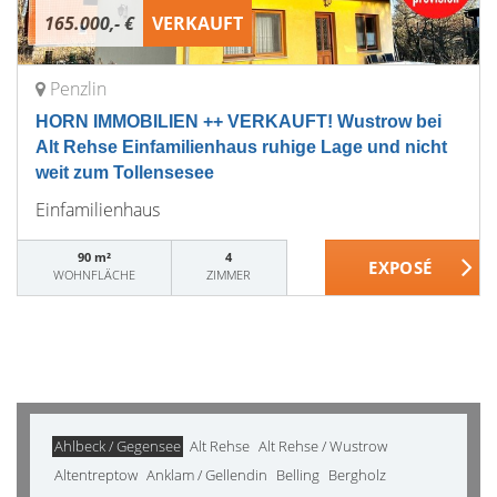
165.000,- €
VERKAUFT
Penzlin
HORN IMMOBILIEN ++ VERKAUFT! Wustrow bei
Alt Rehse Einfamilienhaus ruhige Lage und nicht
weit zum Tollensesee
Einfamilienhaus
90 m²
4
WOHNFLÄCHE
ZIMMER
Ahlbeck / Gegensee
Alt Rehse
Alt Rehse / Wustrow
Altentreptow
Anklam / Gellendin
Belling
Bergholz