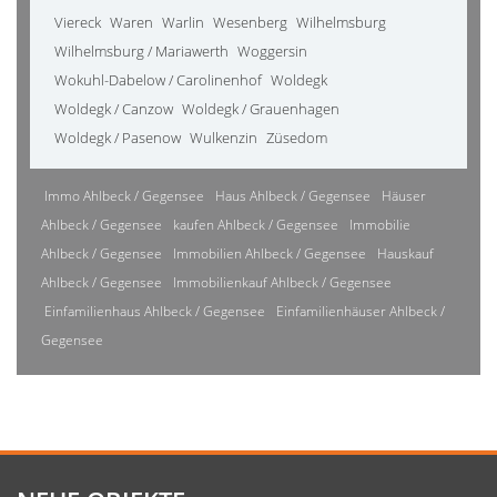
Viereck
Waren
Warlin
Wesenberg
Wilhelmsburg
Wilhelmsburg / Mariawerth
Woggersin
Wokuhl-Dabelow / Carolinenhof
Woldegk
Woldegk / Canzow
Woldegk / Grauenhagen
Woldegk / Pasenow
Wulkenzin
Züsedom
Immo Ahlbeck / Gegensee
Haus Ahlbeck / Gegensee
Häuser
Ahlbeck / Gegensee
kaufen Ahlbeck / Gegensee
Immobilie
Ahlbeck / Gegensee
Immobilien Ahlbeck / Gegensee
Hauskauf
Ahlbeck / Gegensee
Immobilienkauf Ahlbeck / Gegensee
Einfamilienhaus Ahlbeck / Gegensee
Einfamilienhäuser Ahlbeck /
Gegensee