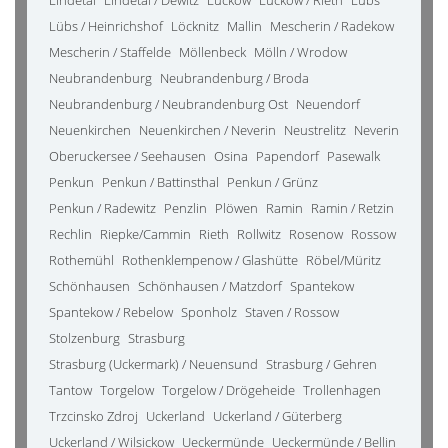
Lindetal
Lindetal / Dewitz
Luckow
Luckow / Rieth
Lübs
Lübs / Heinrichshof
Löcknitz
Mallin
Mescherin / Radekow
Mescherin / Staffelde
Möllenbeck
Mölln / Wrodow
Neubrandenburg
Neubrandenburg / Broda
Neubrandenburg / Neubrandenburg Ost
Neuendorf
Neuenkirchen
Neuenkirchen / Neverin
Neustrelitz
Neverin
Oberuckersee / Seehausen
Osina
Papendorf
Pasewalk
Penkun
Penkun / Battinsthal
Penkun / Grünz
Penkun / Radewitz
Penzlin
Plöwen
Ramin
Ramin / Retzin
Rechlin
Riepke/Cammin
Rieth
Rollwitz
Rosenow
Rossow
Rothemühl
Rothenklempenow / Glashütte
Röbel/Müritz
Schönhausen
Schönhausen / Matzdorf
Spantekow
Spantekow / Rebelow
Sponholz
Staven / Rossow
Stolzenburg
Strasburg
Strasburg (Uckermark) / Neuensund
Strasburg / Gehren
Tantow
Torgelow
Torgelow / Drögeheide
Trollenhagen
Trzcinsko Zdroj
Uckerland
Uckerland / Güterberg
Uckerland / Wilsickow
Ueckermünde
Ueckermünde / Bellin