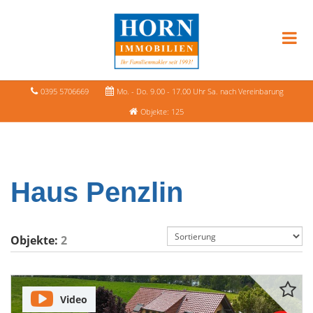
0395 5706669
Mo. - Do. 9.00 - 17.00 Uhr Sa. nach Vereinbarung
Objekte: 125
Haus Penzlin
Objekte:
2
Video