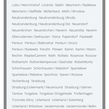
Lübs / Heinrichshof
Löcknitz
Mallin
Mescherin / Radekow
Mescherin / Staffelde
Möllenbeck
Mölln / Wrodow
Neubrandenburg
Neubrandenburg / Broda
Neubrandenburg / Neubrandenburg Ost
Neuendorf
Neuenkirchen
Neuenkirchen / Neverin
Neustrelitz
Neverin
Oberuckersee / Seehausen
Osina
Papendorf
Pasewalk
Penkun
Penkun / Battinsthal
Penkun / Grünz
Penkun / Radewitz
Penzlin
Plöwen
Ramin
Ramin / Retzin
Rechlin
Riepke/Cammin
Rieth
Rollwitz
Rosenow
Rossow
Rothemühl
Rothenklempenow / Glashütte
Röbel/Müritz
Schönhausen
Schönhausen / Matzdorf
Spantekow
Spantekow / Rebelow
Sponholz
Staven / Rossow
Stolzenburg
Strasburg
Strasburg (Uckermark) / Neuensund
Strasburg / Gehren
Tantow
Torgelow
Torgelow / Drögeheide
Trollenhagen
Trzcinsko Zdroj
Uckerland
Uckerland / Güterberg
Uckerland / Wilsickow
Ueckermünde
Ueckermünde / Bellin