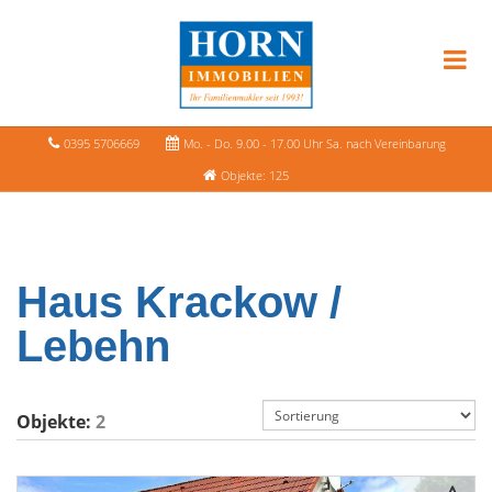
0395 5706669
Mo. - Do. 9.00 - 17.00 Uhr Sa. nach Vereinbarung
Objekte: 125
Haus Krackow /
Lebehn
Objekte:
2