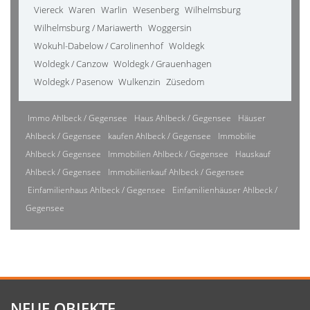
Viereck
Waren
Warlin
Wesenberg
Wilhelmsburg
Wilhelmsburg / Mariawerth
Woggersin
Wokuhl-Dabelow / Carolinenhof
Woldegk
Woldegk / Canzow
Woldegk / Grauenhagen
Woldegk / Pasenow
Wulkenzin
Züsedom
Immo Ahlbeck / Gegensee
Haus Ahlbeck / Gegensee
Häuser
Ahlbeck / Gegensee
kaufen Ahlbeck / Gegensee
Immobilie
Ahlbeck / Gegensee
Immobilien Ahlbeck / Gegensee
Hauskauf
Ahlbeck / Gegensee
Immobilienkauf Ahlbeck / Gegensee
Einfamilienhaus Ahlbeck / Gegensee
Einfamilienhäuser Ahlbeck /
Gegensee
NEUE OBJEKTE