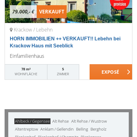
79.000,- €
VERKAUFT
Krackow / Lebehn
HORN IMMOBILIEN ++ VERKAUFT!! Lebehn bei
Krackow Haus mit Seeblick
Einfamilienhaus
78 m²
5
WOHNFLÄCHE
ZIMMER
Ahlbeck / Gegensee
Alt Rehse
Alt Rehse / Wustrow
Altentreptow
Anklam / Gellendin
Belling
Bergholz