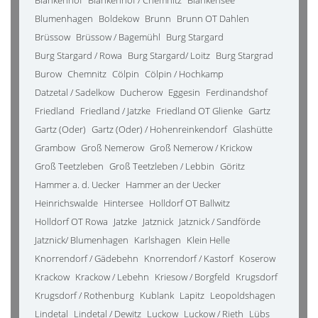
Blankenhof
Blankenhof / Chemnitz
Blankensee
Blumenhagen
Boldekow
Brunn
Brunn OT Dahlen
Brüssow
Brüssow / Bagemühl
Burg Stargard
Burg Stargard / Rowa
Burg Stargard/ Loitz
Burg Stargrad
Burow
Chemnitz
Cölpin
Cölpin / Hochkamp
Datzetal / Sadelkow
Ducherow
Eggesin
Ferdinandshof
Friedland
Friedland / Jatzke
Friedland OT Glienke
Gartz
Gartz (Oder)
Gartz (Oder) / Hohenreinkendorf
Glashütte
Grambow
Groß Nemerow
Groß Nemerow / Krickow
Groß Teetzleben
Groß Teetzleben / Lebbin
Göritz
Hammer a. d. Uecker
Hammer an der Uecker
Heinrichswalde
Hintersee
Holldorf OT Ballwitz
Holldorf OT Rowa
Jatzke
Jatznick
Jatznick / Sandförde
Jatznick/ Blumenhagen
Karlshagen
Klein Helle
Knorrendorf / Gädebehn
Knorrendorf / Kastorf
Koserow
Krackow
Krackow / Lebehn
Kriesow / Borgfeld
Krugsdorf
Krugsdorf / Rothenburg
Kublank
Lapitz
Leopoldshagen
Lindetal
Lindetal / Dewitz
Luckow
Luckow / Rieth
Lübs