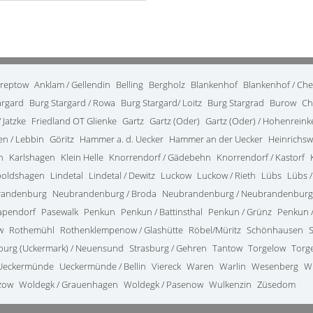
treptow
Anklam / Gellendin
Belling
Bergholz
Blankenhof
Blankenhof / Ch
argard
Burg Stargard / Rowa
Burg Stargard/ Loitz
Burg Stargrad
Burow
Ch
 Jatzke
Friedland OT Glienke
Gartz
Gartz (Oder)
Gartz (Oder) / Hohenrein
en / Lebbin
Göritz
Hammer a. d. Uecker
Hammer an der Uecker
Heinrichsw
n
Karlshagen
Klein Helle
Knorrendorf / Gädebehn
Knorrendorf / Kastorf
poldshagen
Lindetal
Lindetal / Dewitz
Luckow
Luckow / Rieth
Lübs
Lübs /
randenburg
Neubrandenburg / Broda
Neubrandenburg / Neubrandenburg
apendorf
Pasewalk
Penkun
Penkun / Battinsthal
Penkun / Grünz
Penkun /
w
Rothemühl
Rothenklempenow / Glashütte
Röbel/Müritz
Schönhausen
burg (Uckermark) / Neuensund
Strasburg / Gehren
Tantow
Torgelow
Torg
Ueckermünde
Ueckermünde / Bellin
Viereck
Waren
Warlin
Wesenberg
W
zow
Woldegk / Grauenhagen
Woldegk / Pasenow
Wulkenzin
Züsedom