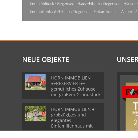
Immo Ahlbeck / Gegensee
Haus Ahlbeck / Gegensee
Häuser 
Immobilienkauf Ahlbeck / Gegensee
Einfamilienhaus Ahlbeck 
NEUE OBJEKTE
UNSER
HORN IMMOBILIEN
++RESERVIERT++
gemütliches Zuhause
mit großem Grundstück
HORN IMMOBILIEN +
großzügiges und
elegantes
Einfamilienhaus mit
Einliegerwohnung und
Garage in Gartz