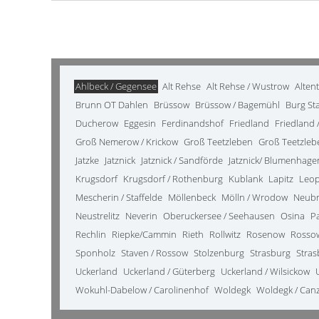
Ahlbeck / Gegensee
Alt Rehse
Alt Rehse / Wustrow
Alten
Brunn OT Dahlen
Brüssow
Brüssow / Bagemühl
Burg St
Ducherow
Eggesin
Ferdinandshof
Friedland
Friedland /
Groß Nemerow / Krickow
Groß Teetzleben
Groß Teetzleb
Jatzke
Jatznick
Jatznick / Sandförde
Jatznick/ Blumenhage
Krugsdorf
Krugsdorf / Rothenburg
Kublank
Lapitz
Leo
Mescherin / Staffelde
Möllenbeck
Mölln / Wrodow
Neub
Neustrelitz
Neverin
Oberuckersee / Seehausen
Osina
P
Rechlin
Riepke/Cammin
Rieth
Rollwitz
Rosenow
Rosso
Sponholz
Staven / Rossow
Stolzenburg
Strasburg
Stras
Uckerland
Uckerland / Güterberg
Uckerland / Wilsickow
Wokuhl-Dabelow / Carolinenhof
Woldegk
Woldegk / Can