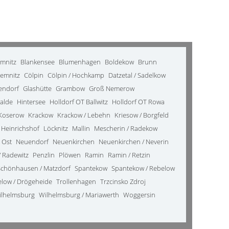
emnitz
Blankensee
Blumenhagen
Boldekow
Brunn
emnitz
Cölpin
Cölpin / Hochkamp
Datzetal / Sadelkow
kendorf
Glashütte
Grambow
Groß Nemerow
alde
Hintersee
Holldorf OT Ballwitz
Holldorf OT Rowa
Koserow
Krackow
Krackow / Lebehn
Kriesow / Borgfeld
 Heinrichshof
Löcknitz
Mallin
Mescherin / Radekow
 Ost
Neuendorf
Neuenkirchen
Neuenkirchen / Neverin
 Radewitz
Penzlin
Plöwen
Ramin
Ramin / Retzin
Schönhausen / Matzdorf
Spantekow
Spantekow / Rebelow
elow / Drögeheide
Trollenhagen
Trzcinsko Zdroj
ilhelmsburg
Wilhelmsburg / Mariawerth
Woggersin