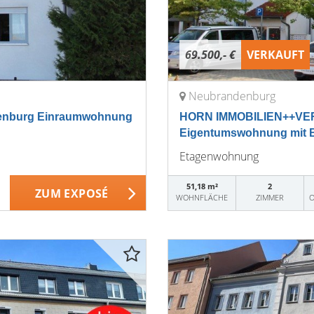
69.500,- €
VERKAUFT
Neubrandenburg
enburg Einraumwohnung
HORN IMMOBILIEN++VER
Eigentumswohnung mit Ba
Etagenwohnung
51,18 m²
2
ZUM EXPOSÉ
WOHNFLÄCHE
ZIMMER
O