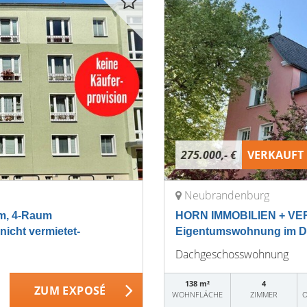
275.000,- €
VERKAUFT
Neubrandenburg
m, 4-Raum
HORN IMMOBILIEN + VER
icht vermietet-
Eigentumswohnung im DG 
Dachgeschosswohnung
138 m²
4
ZUM EXPOSÉ
WOHNFLÄCHE
ZIMMER
O