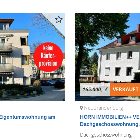
165.000,- €
VERKAUFT
Neubrandenburg
Eigentumswohnung am
HORN IMMOBILIEN++ VE
Dachgeschosswohnung, mit
Dachgeschosswohnung