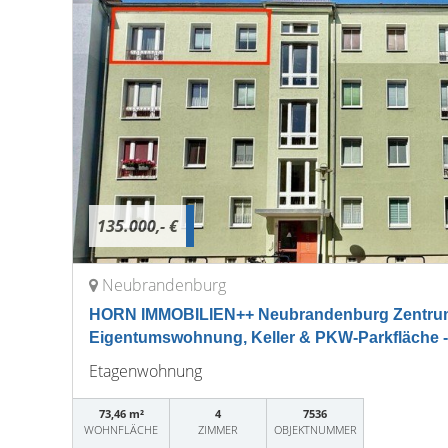
135.000,- €
Neubrandenburg
HORN IMMOBILIEN++ Neubrandenburg Zentru
Eigentumswohnung, Keller & PKW-Parkfläche -n
Etagenwohnung
73,46 m²
4
7536
WOHNFLÄCHE
ZIMMER
OBJEKTNUMMER