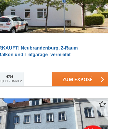
KAUFT! Neubrandenburg, 2-Raum
lkon und Tiefgarage -vermietet-
6795
ZUM EXPOSÉ
BJEKTNUMMER