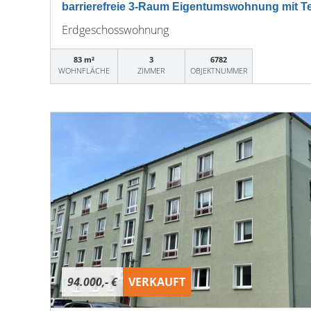
barrierefreie 3-Raum Eigentumswohnung mit Ter
Erdgeschosswohnung
83 m²
3
6782
WOHNFLÄCHE
ZIMMER
OBJEKTNUMMER
94.000,- €
VERKAUFT