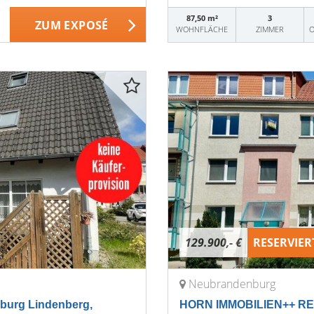
87,50 m²
3
ZUM EXPOSÉ
WOHNFLÄCHE
ZIMMER
O
129.900,- €
RESERVIER
Neubrandenburg
urg Lindenberg,
HORN IMMOBILIEN++ RE