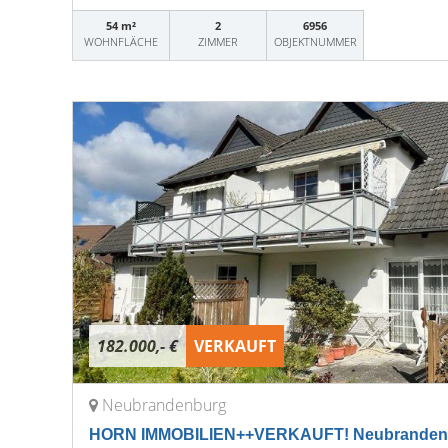
54 m²
2
6956
WOHNFLÄCHE
ZIMMER
OBJEKTNUMMER
182.000,- €
VERKAUFT
Neubrandenburg
HORN IMMOBILIEN++VERKAUFT! Neubrandenb