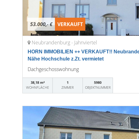
53.000,- €
VERKAUFT
Neubrandenburg - Jahnviertel
HORN IMMOBILIEN ++ VERKAUFT!! Neubrand
Nähe Hochschule z.Zt. vermietet
Dachgeschosswohnung
38,18 m²
1
5980
WOHNFLÄCHE
ZIMMER
OBJEKTNUMMER