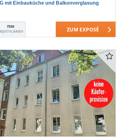
 mit Einbauküche und Balkonverglasung
7550
ZUM EXPOSÉ
BJEKTNUMMER