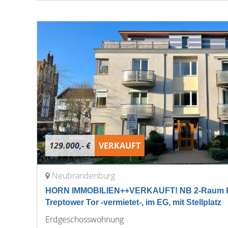
129.000,- €
VERKAUFT
Neubrandenburg
HORN IMMOBILIEN++VERKAUFT! NB 2-Raum 
Treptower Tor -vermietet-, im EG, mit Stellplatz
Erdgeschosswohnung