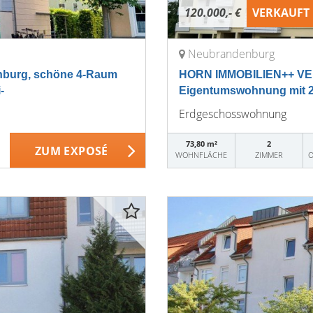
120.000,- €
VERKAUFT
Neubrandenburg
burg, schöne 4-Raum
HORN IMMOBILIEN++ VE
-
Eigentumswohnung mit 2 B
Erdgeschosswohnung
73,80 m²
2
ZUM EXPOSÉ
WOHNFLÄCHE
ZIMMER
O