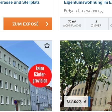
rasse und Stellplatz
Eigentumswohnung im EG
Erdgeschosswohnung
70 m²
3
ZUM EXPOSÉ
WOHNFLÄCHE
ZIMMER
O
124.000,- €