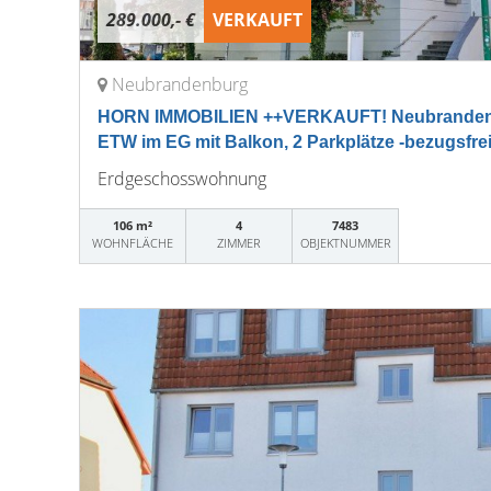
289.000,- €
VERKAUFT
Neubrandenburg
HORN IMMOBILIEN ++VERKAUFT! Neubranden
ETW im EG mit Balkon, 2 Parkplätze -bezugsfrei
Erdgeschosswohnung
106 m²
4
7483
WOHNFLÄCHE
ZIMMER
OBJEKTNUMMER