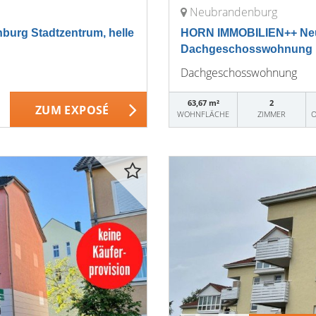
Neubrandenburg
rg Stadtzentrum, helle
HORN IMMOBILIEN++ Neu
Dachgeschosswohnung mi
Dachgeschosswohnung
63,67 m²
2
ZUM EXPOSÉ
WOHNFLÄCHE
ZIMMER
O