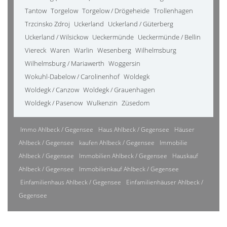
Tantow
Torgelow
Torgelow / Drögeheide
Trollenhagen
Trzcinsko Zdroj
Uckerland
Uckerland / Güterberg
Uckerland / Wilsickow
Ueckermünde
Ueckermünde / Bellin
Viereck
Waren
Warlin
Wesenberg
Wilhelmsburg
Wilhelmsburg / Mariawerth
Woggersin
Wokuhl-Dabelow / Carolinenhof
Woldegk
Woldegk / Canzow
Woldegk / Grauenhagen
Woldegk / Pasenow
Wulkenzin
Züsedom
Immo Ahlbeck / Gegensee
Haus Ahlbeck / Gegensee
Häuser
Ahlbeck / Gegensee
kaufen Ahlbeck / Gegensee
Immobilie
Ahlbeck / Gegensee
Immobilien Ahlbeck / Gegensee
Hauskauf
Ahlbeck / Gegensee
Immobilienkauf Ahlbeck / Gegensee
Einfamilienhaus Ahlbeck / Gegensee
Einfamilienhäuser Ahlbeck /
Gegensee