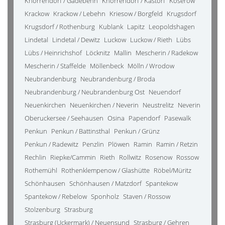
Knorrendorf / Gädebehn
Knorrendorf / Kastorf
Koserow
Krackow
Krackow / Lebehn
Kriesow / Borgfeld
Krugsdorf
Krugsdorf / Rothenburg
Kublank
Lapitz
Leopoldshagen
Lindetal
Lindetal / Dewitz
Luckow
Luckow / Rieth
Lübs
Lübs / Heinrichshof
Löcknitz
Mallin
Mescherin / Radekow
Mescherin / Staffelde
Möllenbeck
Mölln / Wrodow
Neubrandenburg
Neubrandenburg / Broda
Neubrandenburg / Neubrandenburg Ost
Neuendorf
Neuenkirchen
Neuenkirchen / Neverin
Neustrelitz
Neverin
Oberuckersee / Seehausen
Osina
Papendorf
Pasewalk
Penkun
Penkun / Battinsthal
Penkun / Grünz
Penkun / Radewitz
Penzlin
Plöwen
Ramin
Ramin / Retzin
Rechlin
Riepke/Cammin
Rieth
Rollwitz
Rosenow
Rossow
Rothemühl
Rothenklempenow / Glashütte
Röbel/Müritz
Schönhausen
Schönhausen / Matzdorf
Spantekow
Spantekow / Rebelow
Sponholz
Staven / Rossow
Stolzenburg
Strasburg
Strasburg (Uckermark) / Neuensund
Strasburg / Gehren