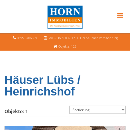
0395 5706669
Mo. - Do. 9.00 - 17.00 Uhr Sa. nach Vereinbarung
Objekte: 125
Häuser Lübs /
Heinrichshof
Objekte:
1