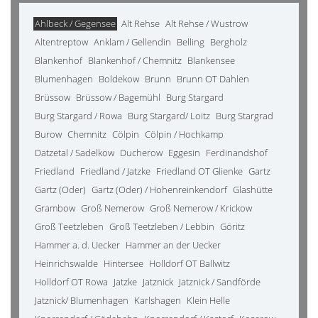
Ahlbeck / Gegensee
Alt Rehse
Alt Rehse / Wustrow
Altentreptow
Anklam / Gellendin
Belling
Bergholz
Blankenhof
Blankenhof / Chemnitz
Blankensee
Blumenhagen
Boldekow
Brunn
Brunn OT Dahlen
Brüssow
Brüssow / Bagemühl
Burg Stargard
Burg Stargard / Rowa
Burg Stargard/ Loitz
Burg Stargrad
Burow
Chemnitz
Cölpin
Cölpin / Hochkamp
Datzetal / Sadelkow
Ducherow
Eggesin
Ferdinandshof
Friedland
Friedland / Jatzke
Friedland OT Glienke
Gartz
Gartz (Oder)
Gartz (Oder) / Hohenreinkendorf
Glashütte
Grambow
Groß Nemerow
Groß Nemerow / Krickow
Groß Teetzleben
Groß Teetzleben / Lebbin
Göritz
Hammer a. d. Uecker
Hammer an der Uecker
Heinrichswalde
Hintersee
Holldorf OT Ballwitz
Holldorf OT Rowa
Jatzke
Jatznick
Jatznick / Sandförde
Jatznick/ Blumenhagen
Karlshagen
Klein Helle