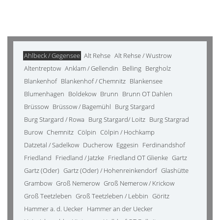
Ahlbeck / Gegensee
Alt Rehse
Alt Rehse / Wustrow
Altentreptow
Anklam / Gellendin
Belling
Bergholz
Blankenhof
Blankenhof / Chemnitz
Blankensee
Blumenhagen
Boldekow
Brunn
Brunn OT Dahlen
Brüssow
Brüssow / Bagemühl
Burg Stargard
Burg Stargard / Rowa
Burg Stargard/ Loitz
Burg Stargrad
Burow
Chemnitz
Cölpin
Cölpin / Hochkamp
Datzetal / Sadelkow
Ducherow
Eggesin
Ferdinandshof
Friedland
Friedland / Jatzke
Friedland OT Glienke
Gartz
Gartz (Oder)
Gartz (Oder) / Hohenreinkendorf
Glashütte
Grambow
Groß Nemerow
Groß Nemerow / Krickow
Groß Teetzleben
Groß Teetzleben / Lebbin
Göritz
Hammer a. d. Uecker
Hammer an der Uecker