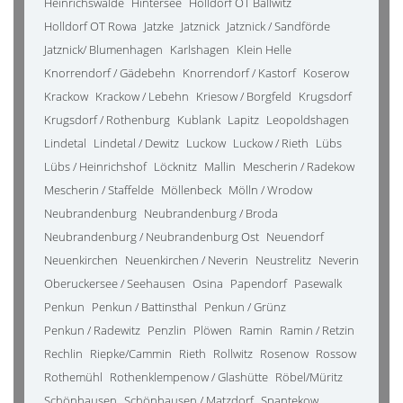
Heinrichswalde
Hintersee
Holldorf OT Ballwitz
Holldorf OT Rowa
Jatzke
Jatznick
Jatznick / Sandförde
Jatznick/ Blumenhagen
Karlshagen
Klein Helle
Knorrendorf / Gädebehn
Knorrendorf / Kastorf
Koserow
Krackow
Krackow / Lebehn
Kriesow / Borgfeld
Krugsdorf
Krugsdorf / Rothenburg
Kublank
Lapitz
Leopoldshagen
Lindetal
Lindetal / Dewitz
Luckow
Luckow / Rieth
Lübs
Lübs / Heinrichshof
Löcknitz
Mallin
Mescherin / Radekow
Mescherin / Staffelde
Möllenbeck
Mölln / Wrodow
Neubrandenburg
Neubrandenburg / Broda
Neubrandenburg / Neubrandenburg Ost
Neuendorf
Neuenkirchen
Neuenkirchen / Neverin
Neustrelitz
Neverin
Oberuckersee / Seehausen
Osina
Papendorf
Pasewalk
Penkun
Penkun / Battinsthal
Penkun / Grünz
Penkun / Radewitz
Penzlin
Plöwen
Ramin
Ramin / Retzin
Rechlin
Riepke/Cammin
Rieth
Rollwitz
Rosenow
Rossow
Rothemühl
Rothenklempenow / Glashütte
Röbel/Müritz
Schönhausen
Schönhausen / Matzdorf
Spantekow