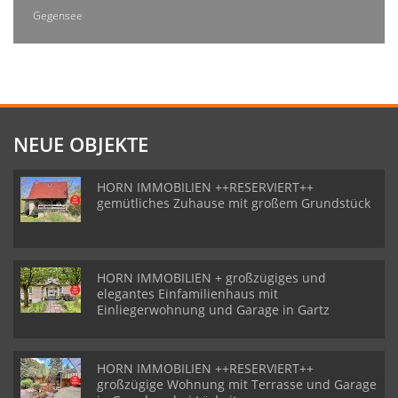
Gegensee
NEUE OBJEKTE
HORN IMMOBILIEN ++RESERVIERT++
gemütliches Zuhause mit großem Grundstück
HORN IMMOBILIEN + großzügiges und
elegantes Einfamilienhaus mit
Einliegerwohnung und Garage in Gartz
HORN IMMOBILIEN ++RESERVIERT++
großzügige Wohnung mit Terrasse und Garage