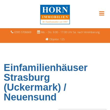
0395 5706669
Mo. - Do. 9.00 - 17.00 Uhr Sa. nach Vereinbarung
Objekte: 125
Einfamilienhäuser
Strasburg
(Uckermark) /
Neuensund