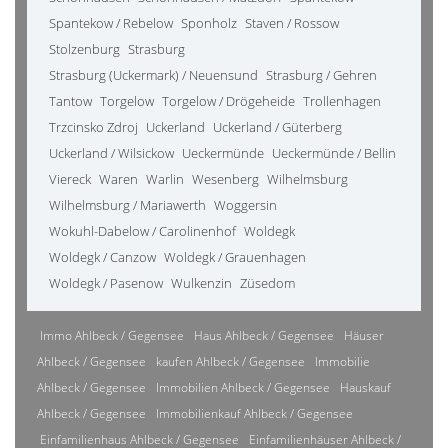
Spantekow / Rebelow
Sponholz
Staven / Rossow
Stolzenburg
Strasburg
Strasburg (Uckermark) / Neuensund
Strasburg / Gehren
Tantow
Torgelow
Torgelow / Drögeheide
Trollenhagen
Trzcinsko Zdroj
Uckerland
Uckerland / Güterberg
Uckerland / Wilsickow
Ueckermünde
Ueckermünde / Bellin
Viereck
Waren
Warlin
Wesenberg
Wilhelmsburg
Wilhelmsburg / Mariawerth
Woggersin
Wokuhl-Dabelow / Carolinenhof
Woldegk
Woldegk / Canzow
Woldegk / Grauenhagen
Woldegk / Pasenow
Wulkenzin
Züsedom
Immo Ahlbeck / Gegensee
Haus Ahlbeck / Gegensee
Häuser
Ahlbeck / Gegensee
kaufen Ahlbeck / Gegensee
Immobilie
Ahlbeck / Gegensee
Immobilien Ahlbeck / Gegensee
Hauskauf
Ahlbeck / Gegensee
Immobilienkauf Ahlbeck / Gegensee
Einfamilienhaus Ahlbeck / Gegensee
Einfamilienhäuser Ahlbeck /