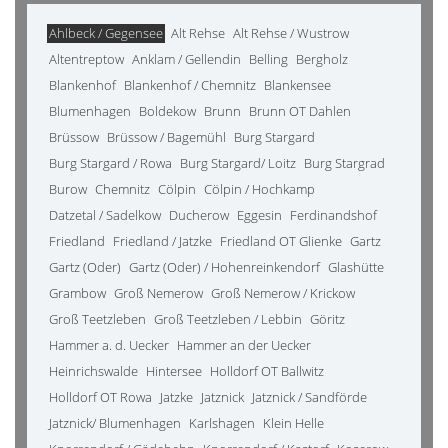
Ahlbeck / Gegensee
Alt Rehse
Alt Rehse / Wustrow
Altentreptow
Anklam / Gellendin
Belling
Bergholz
Blankenhof
Blankenhof / Chemnitz
Blankensee
Blumenhagen
Boldekow
Brunn
Brunn OT Dahlen
Brüssow
Brüssow / Bagemühl
Burg Stargard
Burg Stargard / Rowa
Burg Stargard/ Loitz
Burg Stargrad
Burow
Chemnitz
Cölpin
Cölpin / Hochkamp
Datzetal / Sadelkow
Ducherow
Eggesin
Ferdinandshof
Friedland
Friedland / Jatzke
Friedland OT Glienke
Gartz
Gartz (Oder)
Gartz (Oder) / Hohenreinkendorf
Glashütte
Grambow
Groß Nemerow
Groß Nemerow / Krickow
Groß Teetzleben
Groß Teetzleben / Lebbin
Göritz
Hammer a. d. Uecker
Hammer an der Uecker
Heinrichswalde
Hintersee
Holldorf OT Ballwitz
Holldorf OT Rowa
Jatzke
Jatznick
Jatznick / Sandförde
Jatznick/ Blumenhagen
Karlshagen
Klein Helle