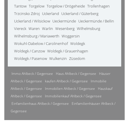
Tantow
Torgelow
Torgelow / Drögeheide
Trollenhagen
Trzcinsko Zdroj
Uckerland
Uckerland / Güterberg
Uckerland / Wilsickow
Ueckermünde
Ueckermünde / Bellin
Viereck
Waren
Warlin
Wesenberg
Wilhelmsburg
Wilhelmsburg / Mariawerth
Woggersin
Wokuhl-Dabelow / Carolinenhof
Woldegk
Woldegk / Canzow
Woldegk / Grauenhagen
Woldegk / Pasenow
Wulkenzin
Züsedom
Immo Ahlbeck / Gegensee
Haus Ahlbeck / Gegensee
Häuser
Ahlbeck / Gegensee
kaufen Ahlbeck / Gegensee
Immobilie
Ahlbeck / Gegensee
Immobilien Ahlbeck / Gegensee
Hauskauf
Ahlbeck / Gegensee
Immobilienkauf Ahlbeck / Gegensee
Einfamilienhaus Ahlbeck / Gegensee
Einfamilienhäuser Ahlbeck /
Gegensee