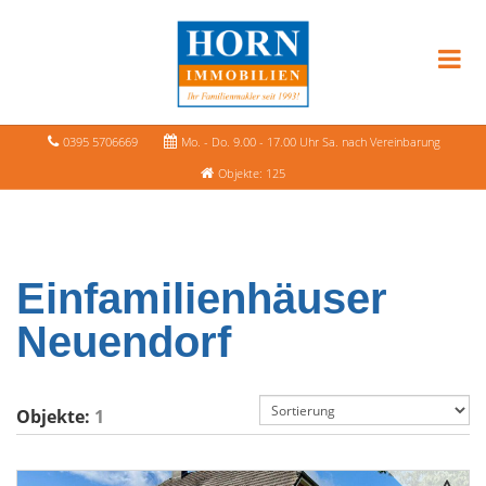
0395 5706669
Mo. - Do. 9.00 - 17.00 Uhr Sa. nach Vereinbarung
Objekte: 125
Einfamilienhäuser
Neuendorf
Objekte:
1