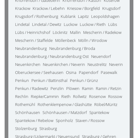
Knorrendorf / Gädebehn
Knorrendorf / Kastorf
Koserow
Krackow
Krackow / Lebehn
Kriesow / Borgfeld
Krugsdorf
Krugsdorf / Rothenburg
Kublank
Lapitz
Leopoldshagen
Lindetal
Lindetal / Dewitz
Luckow
Luckow / Rieth
Lübs
Lübs / Heinrichshof
Löcknitz
Mallin
Mescherin / Radekow
Mescherin / Staffelde
Möllenbeck
Mölln / Wrodow
Neubrandenburg
Neubrandenburg / Broda
Neubrandenburg / Neubrandenburg Ost
Neuendorf
Neuenkirchen
Neuenkirchen / Neverin
Neustrelitz
Neverin
Oberuckersee / Seehausen
Osina
Papendorf
Pasewalk
Penkun
Penkun / Battinsthal
Penkun / Grünz
Penkun / Radewitz
Penzlin
Plöwen
Ramin
Ramin / Retzin
Rechlin
Riepke/Cammin
Rieth
Rollwitz
Rosenow
Rossow
Rothemühl
Rothenklempenow / Glashütte
Röbel/Müritz
Schönhausen
Schönhausen / Matzdorf
Spantekow
Spantekow / Rebelow
Sponholz
Staven / Rossow
Stolzenburg
Strasburg
Strasburg (Uckermark) / Neuensund
Strasburg / Gehren