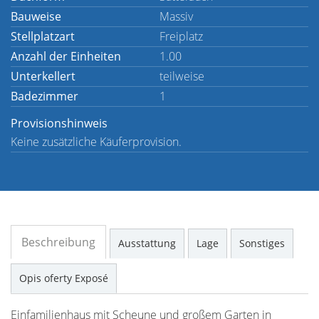
Bauweise
Massiv
Stellplatzart
Freiplatz
Anzahl der Einheiten
1.00
Unterkellert
teilweise
Badezimmer
1
Provisionshinweis
Keine zusätzliche Käuferprovision.
Beschreibung
Ausstattung
Lage
Sonstiges
Opis oferty Exposé
Einfamilienhaus mit Scheune und großem Garten in