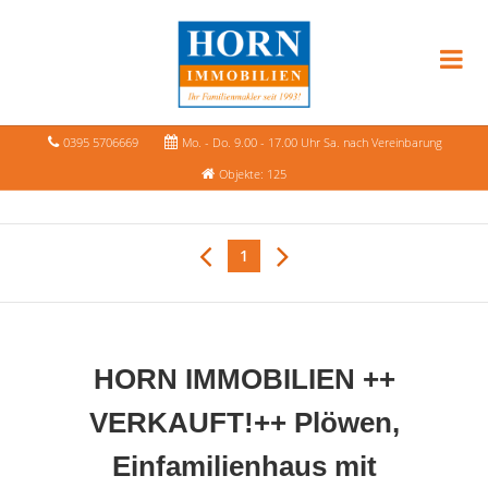
0395 5706669
Mo. - Do. 9.00 - 17.00 Uhr Sa. nach Vereinbarung
Objekte: 125
1
HORN IMMOBILIEN ++
VERKAUFT!++ Plöwen,
Einfamilienhaus mit