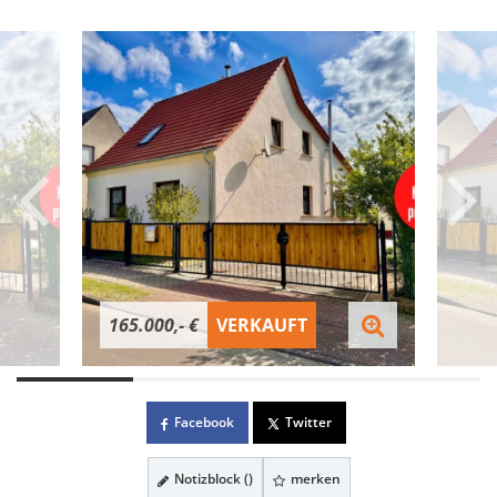
165.000,- €
VERKAUFT
Facebook
Twitter
Notizblock (
)
merken