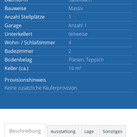
Bauweise
Massiv
Anzahl Stellplätze
1
Garage
Anzahl 1
Unterkellert
teilweise
Wohn- / Schlafzimmer
4
Badezimmer
2
Bodenbelag
Fliesen, Teppich
Keller (ca.)
16 m²
Provisionshinweis
Keine zusätzliche Käuferprovision.
Beschreibung
Ausstattung
Lage
Sonstiges