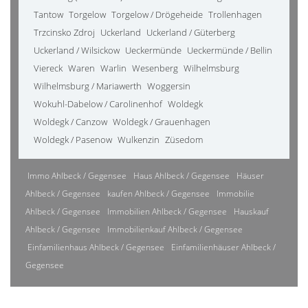
Tantow
Torgelow
Torgelow / Drögeheide
Trollenhagen
Trzcinsko Zdroj
Uckerland
Uckerland / Güterberg
Uckerland / Wilsickow
Ueckermünde
Ueckermünde / Bellin
Viereck
Waren
Warlin
Wesenberg
Wilhelmsburg
Wilhelmsburg / Mariawerth
Woggersin
Wokuhl-Dabelow / Carolinenhof
Woldegk
Woldegk / Canzow
Woldegk / Grauenhagen
Woldegk / Pasenow
Wulkenzin
Züsedom
Immo Ahlbeck / Gegensee
Haus Ahlbeck / Gegensee
Häuser
Ahlbeck / Gegensee
kaufen Ahlbeck / Gegensee
Immobilie
Ahlbeck / Gegensee
Immobilien Ahlbeck / Gegensee
Hauskauf
Ahlbeck / Gegensee
Immobilienkauf Ahlbeck / Gegensee
Einfamilienhaus Ahlbeck / Gegensee
Einfamilienhäuser Ahlbeck /
Gegensee