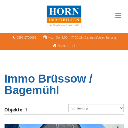
0395 5706669
Mo. - Do. 9.00 - 17.00 Uhr Sa. nach Vereinbarung
Objekte: 125
Immo Brüssow /
Bagemühl
Objekte:
1