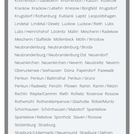
Knorrendorf / Gädebehn
Knorrendorf / Kastorf
Koserow
Krackow
Krackow / Lebehn
Kriesow / Borgfeld
Krugsdorf
Krugsdorf / Rothenburg
Kublank
Lapitz
Leopoldshagen
Lindetal
Lindetal / Dewitz
Luckow
Luckow / Rieth
Lübs
Lübs / Heinrichshof
Löcknitz
Mallin
Mescherin / Radekow
Mescherin / Staffelde
Möllenbeck
Mölln / Wrodow
Neubrandenburg
Neubrandenburg / Broda
Neubrandenburg / Neubrandenburg Ost
Neuendorf
Neuenkirchen
Neuenkirchen / Neverin
Neustrelitz
Neverin
Oberuckersee / Seehausen
Osina
Papendorf
Pasewalk
Penkun
Penkun / Battinsthal
Penkun / Grünz
Penkun / Radewitz
Penzlin
Plöwen
Ramin
Ramin / Retzin
Rechlin
Riepke/Cammin
Rieth
Rollwitz
Rosenow
Rossow
Rothemühl
Rothenklempenow / Glashütte
Röbel/Müritz
Schönhausen
Schönhausen / Matzdorf
Spantekow
Spantekow / Rebelow
Sponholz
Staven / Rossow
Stolzenburg
Strasburg
Strasburg (Uckermark) / Neuensund
Strasburg / Gehren