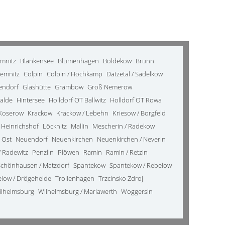
emnitz
Blankensee
Blumenhagen
Boldekow
Brunn
emnitz
Cölpin
Cölpin / Hochkamp
Datzetal / Sadelkow
kendorf
Glashütte
Grambow
Groß Nemerow
alde
Hintersee
Holldorf OT Ballwitz
Holldorf OT Rowa
Koserow
Krackow
Krackow / Lebehn
Kriesow / Borgfeld
 Heinrichshof
Löcknitz
Mallin
Mescherin / Radekow
 Ost
Neuendorf
Neuenkirchen
Neuenkirchen / Neverin
 Radewitz
Penzlin
Plöwen
Ramin
Ramin / Retzin
Schönhausen / Matzdorf
Spantekow
Spantekow / Rebelow
elow / Drögeheide
Trollenhagen
Trzcinsko Zdroj
ilhelmsburg
Wilhelmsburg / Mariawerth
Woggersin