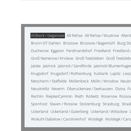
Ahlbeck / Gegensee
Alt Rehse
Alt Rehse / Wustrow
Alten
Brunn OT Dahlen
Brüssow
Brüssow / Bagemühl
Burg St
Ducherow
Eggesin
Ferdinandshof
Friedland
Friedland /
Groß Nemerow / Krickow
Groß Teetzleben
Groß Teetzleb
Jatzke
Jatznick
Jatznick / Sandförde
Jatznick/ Blumenhage
Krugsdorf
Krugsdorf / Rothenburg
Kublank
Lapitz
Leo
Mescherin / Staffelde
Möllenbeck
Mölln / Wrodow
Neub
Neustrelitz
Neverin
Oberuckersee / Seehausen
Osina
P
Rechlin
Riepke/Cammin
Rieth
Rollwitz
Rosenow
Rosso
Sponholz
Staven / Rossow
Stolzenburg
Strasburg
Stras
Uckerland
Uckerland / Güterberg
Uckerland / Wilsickow
Wokuhl-Dabelow / Carolinenhof
Woldegk
Woldegk / Can