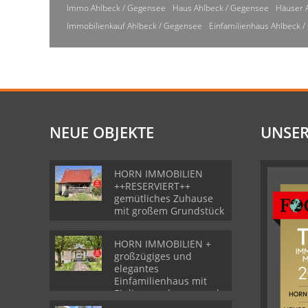
Immo Ahlbeck / Gegensee
Haus Ahlbeck / Gegensee
Häuser 
Immobilienkauf Ahlbeck / Gegensee
Einfamilienhaus Ahlbeck 
NEUE OBJEKTE
UNSER
HORN IMMOBILIEN
++RESERVIERT++
gemütliches Zuhause
mit großem Grundstück
HORN IMMOBILIEN +
großzügiges und
elegantes
Einfamilienhaus mit
Einliegerwohnung und
Garage in Gartz