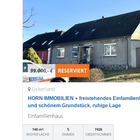
99.000,- €
RESERVIERT
Uckerland
HORN IMMOBILIEN + freistehendes Einfamilie
und schönem Grundstück, ruhige Lage
Einfamilienhaus
140 m²
5
7426
WOHNFLÄCHE
ZIMMER
OBJEKTNUMMER