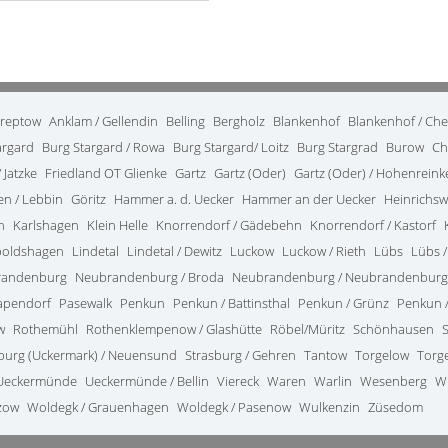
treptow
Anklam / Gellendin
Belling
Bergholz
Blankenhof
Blankenhof / Ch
argard
Burg Stargard / Rowa
Burg Stargard/ Loitz
Burg Stargrad
Burow
Ch
 Jatzke
Friedland OT Glienke
Gartz
Gartz (Oder)
Gartz (Oder) / Hohenrein
en / Lebbin
Göritz
Hammer a. d. Uecker
Hammer an der Uecker
Heinrichsw
n
Karlshagen
Klein Helle
Knorrendorf / Gädebehn
Knorrendorf / Kastorf
poldshagen
Lindetal
Lindetal / Dewitz
Luckow
Luckow / Rieth
Lübs
Lübs /
randenburg
Neubrandenburg / Broda
Neubrandenburg / Neubrandenburg
apendorf
Pasewalk
Penkun
Penkun / Battinsthal
Penkun / Grünz
Penkun /
w
Rothemühl
Rothenklempenow / Glashütte
Röbel/Müritz
Schönhausen
burg (Uckermark) / Neuensund
Strasburg / Gehren
Tantow
Torgelow
Torg
Ueckermünde
Ueckermünde / Bellin
Viereck
Waren
Warlin
Wesenberg
W
zow
Woldegk / Grauenhagen
Woldegk / Pasenow
Wulkenzin
Züsedom