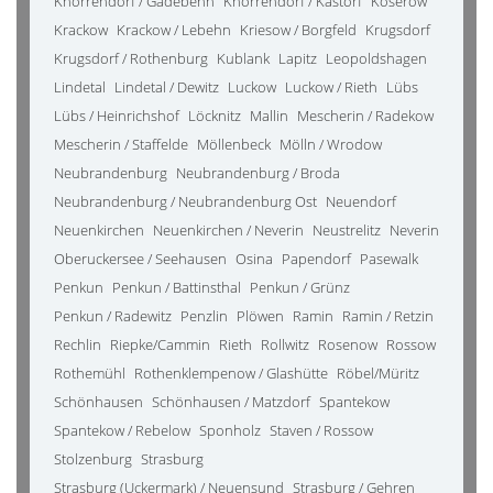
Knorrendorf / Gädebehn
Knorrendorf / Kastorf
Koserow
Krackow
Krackow / Lebehn
Kriesow / Borgfeld
Krugsdorf
Krugsdorf / Rothenburg
Kublank
Lapitz
Leopoldshagen
Lindetal
Lindetal / Dewitz
Luckow
Luckow / Rieth
Lübs
Lübs / Heinrichshof
Löcknitz
Mallin
Mescherin / Radekow
Mescherin / Staffelde
Möllenbeck
Mölln / Wrodow
Neubrandenburg
Neubrandenburg / Broda
Neubrandenburg / Neubrandenburg Ost
Neuendorf
Neuenkirchen
Neuenkirchen / Neverin
Neustrelitz
Neverin
Oberuckersee / Seehausen
Osina
Papendorf
Pasewalk
Penkun
Penkun / Battinsthal
Penkun / Grünz
Penkun / Radewitz
Penzlin
Plöwen
Ramin
Ramin / Retzin
Rechlin
Riepke/Cammin
Rieth
Rollwitz
Rosenow
Rossow
Rothemühl
Rothenklempenow / Glashütte
Röbel/Müritz
Schönhausen
Schönhausen / Matzdorf
Spantekow
Spantekow / Rebelow
Sponholz
Staven / Rossow
Stolzenburg
Strasburg
Strasburg (Uckermark) / Neuensund
Strasburg / Gehren