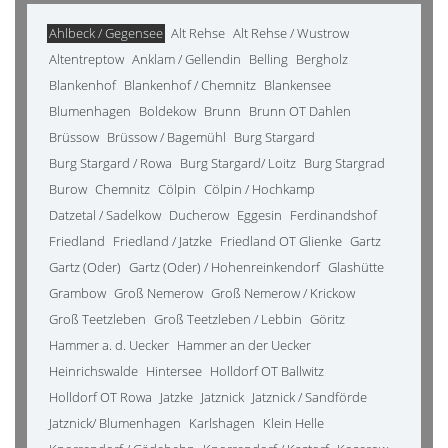
Ahlbeck / Gegensee
Alt Rehse
Alt Rehse / Wustrow
Altentreptow
Anklam / Gellendin
Belling
Bergholz
Blankenhof
Blankenhof / Chemnitz
Blankensee
Blumenhagen
Boldekow
Brunn
Brunn OT Dahlen
Brüssow
Brüssow / Bagemühl
Burg Stargard
Burg Stargard / Rowa
Burg Stargard/ Loitz
Burg Stargrad
Burow
Chemnitz
Cölpin
Cölpin / Hochkamp
Datzetal / Sadelkow
Ducherow
Eggesin
Ferdinandshof
Friedland
Friedland / Jatzke
Friedland OT Glienke
Gartz
Gartz (Oder)
Gartz (Oder) / Hohenreinkendorf
Glashütte
Grambow
Groß Nemerow
Groß Nemerow / Krickow
Groß Teetzleben
Groß Teetzleben / Lebbin
Göritz
Hammer a. d. Uecker
Hammer an der Uecker
Heinrichswalde
Hintersee
Holldorf OT Ballwitz
Holldorf OT Rowa
Jatzke
Jatznick
Jatznick / Sandförde
Jatznick/ Blumenhagen
Karlshagen
Klein Helle