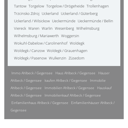
Tantow
Torgelow
Torgelow / Drögeheide
Trollenhagen
Trzcinsko Zdroj
Uckerland
Uckerland / Güterberg
Uckerland / Wilsickow
Ueckermünde
Ueckermünde / Bellin
Viereck
Waren
Warlin
Wesenberg
Wilhelmsburg
Wilhelmsburg / Mariawerth
Woggersin
Wokuhl-Dabelow / Carolinenhof
Woldegk
Woldegk / Canzow
Woldegk / Grauenhagen
Woldegk / Pasenow
Wulkenzin
Züsedom
Immo Ahlbeck / Gegensee
Haus Ahlbeck / Gegensee
Häuser
Ahlbeck / Gegensee
kaufen Ahlbeck / Gegensee
Immobilie
Ahlbeck / Gegensee
Immobilien Ahlbeck / Gegensee
Hauskauf
Ahlbeck / Gegensee
Immobilienkauf Ahlbeck / Gegensee
Einfamilienhaus Ahlbeck / Gegensee
Einfamilienhäuser Ahlbeck /
Gegensee