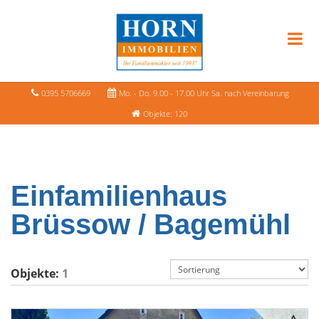
0395 5706669
Mo. - Do. 9.00 - 17.00 Uhr Sa. nach Vereinbarung
Objekte: 120
Einfamilienhaus
Brüssow / Bagemühl
Objekte:
1