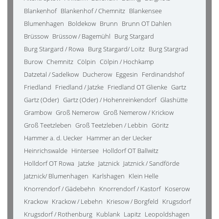
Blankenhof
Blankenhof / Chemnitz
Blankensee
Blumenhagen
Boldekow
Brunn
Brunn OT Dahlen
Brüssow
Brüssow / Bagemühl
Burg Stargard
Burg Stargard / Rowa
Burg Stargard/ Loitz
Burg Stargrad
Burow
Chemnitz
Cölpin
Cölpin / Hochkamp
Datzetal / Sadelkow
Ducherow
Eggesin
Ferdinandshof
Friedland
Friedland / Jatzke
Friedland OT Glienke
Gartz
Gartz (Oder)
Gartz (Oder) / Hohenreinkendorf
Glashütte
Grambow
Groß Nemerow
Groß Nemerow / Krickow
Groß Teetzleben
Groß Teetzleben / Lebbin
Göritz
Hammer a. d. Uecker
Hammer an der Uecker
Heinrichswalde
Hintersee
Holldorf OT Ballwitz
Holldorf OT Rowa
Jatzke
Jatznick
Jatznick / Sandförde
Jatznick/ Blumenhagen
Karlshagen
Klein Helle
Knorrendorf / Gädebehn
Knorrendorf / Kastorf
Koserow
Krackow
Krackow / Lebehn
Kriesow / Borgfeld
Krugsdorf
Krugsdorf / Rothenburg
Kublank
Lapitz
Leopoldshagen