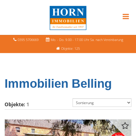
0395 5706669
Mo. - Do. 9.00 - 17.00 Uhr Sa. nach Vereinbarung
Objekte: 125
Immobilien Belling
Objekte:
1