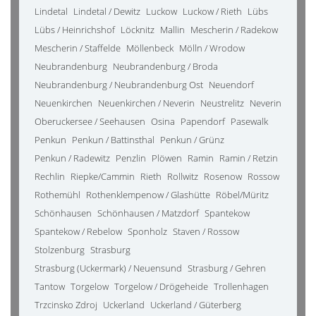
Lindetal
Lindetal / Dewitz
Luckow
Luckow / Rieth
Lübs
Lübs / Heinrichshof
Löcknitz
Mallin
Mescherin / Radekow
Mescherin / Staffelde
Möllenbeck
Mölln / Wrodow
Neubrandenburg
Neubrandenburg / Broda
Neubrandenburg / Neubrandenburg Ost
Neuendorf
Neuenkirchen
Neuenkirchen / Neverin
Neustrelitz
Neverin
Oberuckersee / Seehausen
Osina
Papendorf
Pasewalk
Penkun
Penkun / Battinsthal
Penkun / Grünz
Penkun / Radewitz
Penzlin
Plöwen
Ramin
Ramin / Retzin
Rechlin
Riepke/Cammin
Rieth
Rollwitz
Rosenow
Rossow
Rothemühl
Rothenklempenow / Glashütte
Röbel/Müritz
Schönhausen
Schönhausen / Matzdorf
Spantekow
Spantekow / Rebelow
Sponholz
Staven / Rossow
Stolzenburg
Strasburg
Strasburg (Uckermark) / Neuensund
Strasburg / Gehren
Tantow
Torgelow
Torgelow / Drögeheide
Trollenhagen
Trzcinsko Zdroj
Uckerland
Uckerland / Güterberg