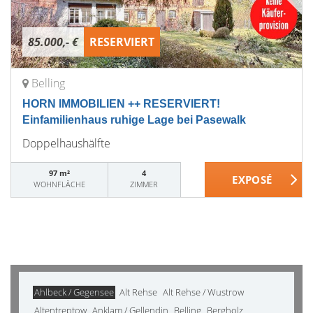
85.000,- €
RESERVIERT
Belling
HORN IMMOBILIEN ++ RESERVIERT!
Einfamilienhaus ruhige Lage bei Pasewalk
Doppelhaushälfte
97 m²
4
WOHNFLÄCHE
ZIMMER
Ahlbeck / Gegensee
Alt Rehse
Alt Rehse / Wustrow
Altentreptow
Anklam / Gellendin
Belling
Bergholz