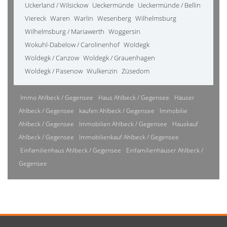
Uckerland / Wilsickow
Ueckermünde
Ueckermünde / Bellin
Viereck
Waren
Warlin
Wesenberg
Wilhelmsburg
Wilhelmsburg / Mariawerth
Woggersin
Wokuhl-Dabelow / Carolinenhof
Woldegk
Woldegk / Canzow
Woldegk / Grauenhagen
Woldegk / Pasenow
Wulkenzin
Züsedom
Immo Ahlbeck / Gegensee
Haus Ahlbeck / Gegensee
Häuser
Ahlbeck / Gegensee
kaufen Ahlbeck / Gegensee
Immobilie
Ahlbeck / Gegensee
Immobilien Ahlbeck / Gegensee
Hauskauf
Ahlbeck / Gegensee
Immobilienkauf Ahlbeck / Gegensee
Einfamilienhaus Ahlbeck / Gegensee
Einfamilienhäuser Ahlbeck /
Gegensee