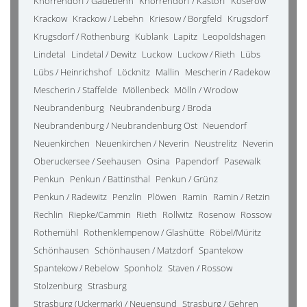
Knorrendorf / Gädebehn
Knorrendorf / Kastorf
Koserow
Krackow
Krackow / Lebehn
Kriesow / Borgfeld
Krugsdorf
Krugsdorf / Rothenburg
Kublank
Lapitz
Leopoldshagen
Lindetal
Lindetal / Dewitz
Luckow
Luckow / Rieth
Lübs
Lübs / Heinrichshof
Löcknitz
Mallin
Mescherin / Radekow
Mescherin / Staffelde
Möllenbeck
Mölln / Wrodow
Neubrandenburg
Neubrandenburg / Broda
Neubrandenburg / Neubrandenburg Ost
Neuendorf
Neuenkirchen
Neuenkirchen / Neverin
Neustrelitz
Neverin
Oberuckersee / Seehausen
Osina
Papendorf
Pasewalk
Penkun
Penkun / Battinsthal
Penkun / Grünz
Penkun / Radewitz
Penzlin
Plöwen
Ramin
Ramin / Retzin
Rechlin
Riepke/Cammin
Rieth
Rollwitz
Rosenow
Rossow
Rothemühl
Rothenklempenow / Glashütte
Röbel/Müritz
Schönhausen
Schönhausen / Matzdorf
Spantekow
Spantekow / Rebelow
Sponholz
Staven / Rossow
Stolzenburg
Strasburg
Strasburg (Uckermark) / Neuensund
Strasburg / Gehren