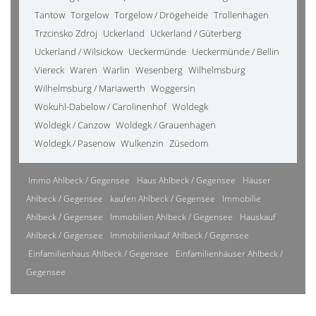
Tantow
Torgelow
Torgelow / Drögeheide
Trollenhagen
Trzcinsko Zdroj
Uckerland
Uckerland / Güterberg
Uckerland / Wilsickow
Ueckermünde
Ueckermünde / Bellin
Viereck
Waren
Warlin
Wesenberg
Wilhelmsburg
Wilhelmsburg / Mariawerth
Woggersin
Wokuhl-Dabelow / Carolinenhof
Woldegk
Woldegk / Canzow
Woldegk / Grauenhagen
Woldegk / Pasenow
Wulkenzin
Züsedom
Immo Ahlbeck / Gegensee
Haus Ahlbeck / Gegensee
Häuser
Ahlbeck / Gegensee
kaufen Ahlbeck / Gegensee
Immobilie
Ahlbeck / Gegensee
Immobilien Ahlbeck / Gegensee
Hauskauf
Ahlbeck / Gegensee
Immobilienkauf Ahlbeck / Gegensee
Einfamilienhaus Ahlbeck / Gegensee
Einfamilienhäuser Ahlbeck /
Gegensee