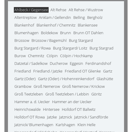
Ahlbeck / Gegensee
Alt Rehse
Alt Rehse / Wustrow
Altentreptow
Anklam / Gellendin
Belling
Bergholz
Blankenhof
Blankenhof / Chemnitz
Blankensee
Blumenhagen
Boldekow
Brunn
Brunn OT Dahlen
Brüssow
Brüssow / Bagemühl
Burg Stargard
Burg Stargard / Rowa
Burg Stargard/ Loitz
Burg Stargrad
Burow
Chemnitz
Cölpin
Cölpin / Hochkamp
Datzetal / Sadelkow
Ducherow
Eggesin
Ferdinandshof
Friedland
Friedland / Jatzke
Friedland OT Glienke
Gartz
Gartz (Oder)
Gartz (Oder) / Hohenreinkendorf
Glashütte
Grambow
Groß Nemerow
Groß Nemerow / Krickow
Groß Teetzleben
Groß Teetzleben / Lebbin
Göritz
Hammer a. d. Uecker
Hammer an der Uecker
Heinrichswalde
Hintersee
Holldorf OT Ballwitz
Holldorf OT Rowa
Jatzke
Jatznick
Jatznick / Sandförde
Jatznick/ Blumenhagen
Karlshagen
Klein Helle