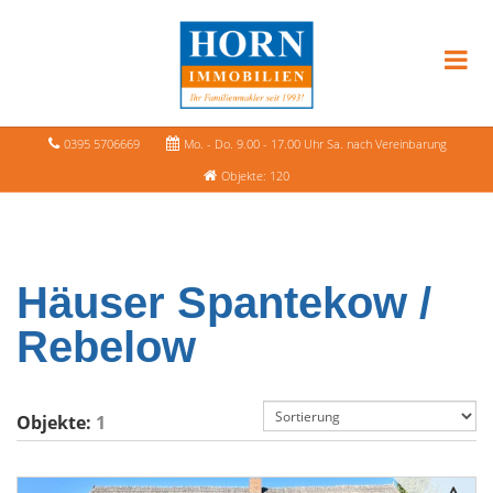
0395 5706669
Mo. - Do. 9.00 - 17.00 Uhr Sa. nach Vereinbarung
Objekte: 120
Häuser Spantekow /
Rebelow
Objekte:
1