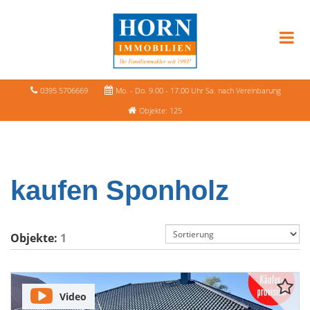
0395 5706669
Mo. - Do. 9.00 - 17.00 Uhr Sa. nach Vereinbarung
Objekte: 125
kaufen Sponholz
Objekte:
1
Video