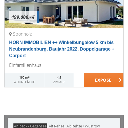
499.000,- €
Sponholz
HORN IMMOBILIEN ++ Winkelbungalow 5 km bis
Neubrandenburg, Baujahr 2022, Doppelgarage +
Carport
Einfamilienhaus
160 m²
4,5
WOHNFLÄCHE
ZIMMER
Ahlbeck / Gegensee
Alt Rehse
Alt Rehse / Wustrow