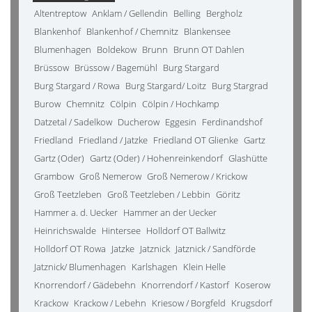
Altentreptow
Anklam / Gellendin
Belling
Bergholz
Blankenhof
Blankenhof / Chemnitz
Blankensee
Blumenhagen
Boldekow
Brunn
Brunn OT Dahlen
Brüssow
Brüssow / Bagemühl
Burg Stargard
Burg Stargard / Rowa
Burg Stargard/ Loitz
Burg Stargrad
Burow
Chemnitz
Cölpin
Cölpin / Hochkamp
Datzetal / Sadelkow
Ducherow
Eggesin
Ferdinandshof
Friedland
Friedland / Jatzke
Friedland OT Glienke
Gartz
Gartz (Oder)
Gartz (Oder) / Hohenreinkendorf
Glashütte
Grambow
Groß Nemerow
Groß Nemerow / Krickow
Groß Teetzleben
Groß Teetzleben / Lebbin
Göritz
Hammer a. d. Uecker
Hammer an der Uecker
Heinrichswalde
Hintersee
Holldorf OT Ballwitz
Holldorf OT Rowa
Jatzke
Jatznick
Jatznick / Sandförde
Jatznick/ Blumenhagen
Karlshagen
Klein Helle
Knorrendorf / Gädebehn
Knorrendorf / Kastorf
Koserow
Krackow
Krackow / Lebehn
Kriesow / Borgfeld
Krugsdorf