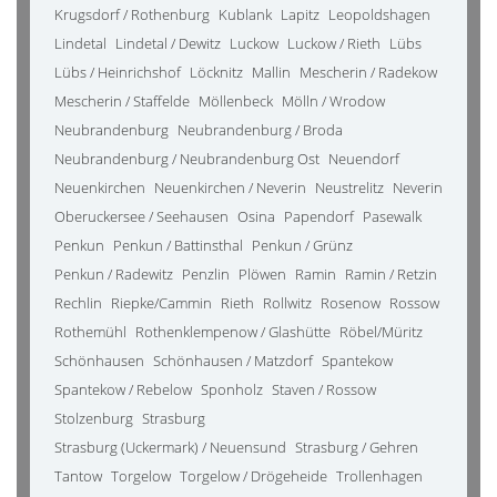
Krugsdorf / Rothenburg
Kublank
Lapitz
Leopoldshagen
Lindetal
Lindetal / Dewitz
Luckow
Luckow / Rieth
Lübs
Lübs / Heinrichshof
Löcknitz
Mallin
Mescherin / Radekow
Mescherin / Staffelde
Möllenbeck
Mölln / Wrodow
Neubrandenburg
Neubrandenburg / Broda
Neubrandenburg / Neubrandenburg Ost
Neuendorf
Neuenkirchen
Neuenkirchen / Neverin
Neustrelitz
Neverin
Oberuckersee / Seehausen
Osina
Papendorf
Pasewalk
Penkun
Penkun / Battinsthal
Penkun / Grünz
Penkun / Radewitz
Penzlin
Plöwen
Ramin
Ramin / Retzin
Rechlin
Riepke/Cammin
Rieth
Rollwitz
Rosenow
Rossow
Rothemühl
Rothenklempenow / Glashütte
Röbel/Müritz
Schönhausen
Schönhausen / Matzdorf
Spantekow
Spantekow / Rebelow
Sponholz
Staven / Rossow
Stolzenburg
Strasburg
Strasburg (Uckermark) / Neuensund
Strasburg / Gehren
Tantow
Torgelow
Torgelow / Drögeheide
Trollenhagen