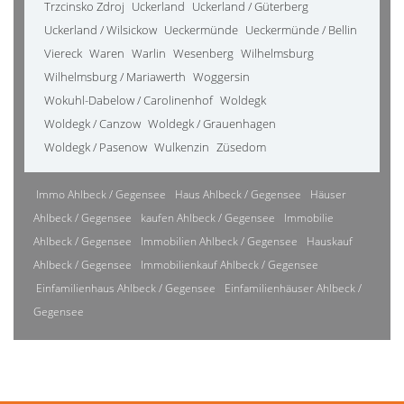
Trzcinsko Zdroj
Uckerland
Uckerland / Güterberg
Uckerland / Wilsickow
Ueckermünde
Ueckermünde / Bellin
Viereck
Waren
Warlin
Wesenberg
Wilhelmsburg
Wilhelmsburg / Mariawerth
Woggersin
Wokuhl-Dabelow / Carolinenhof
Woldegk
Woldegk / Canzow
Woldegk / Grauenhagen
Woldegk / Pasenow
Wulkenzin
Züsedom
Immo Ahlbeck / Gegensee
Haus Ahlbeck / Gegensee
Häuser
Ahlbeck / Gegensee
kaufen Ahlbeck / Gegensee
Immobilie
Ahlbeck / Gegensee
Immobilien Ahlbeck / Gegensee
Hauskauf
Ahlbeck / Gegensee
Immobilienkauf Ahlbeck / Gegensee
Einfamilienhaus Ahlbeck / Gegensee
Einfamilienhäuser Ahlbeck /
Gegensee