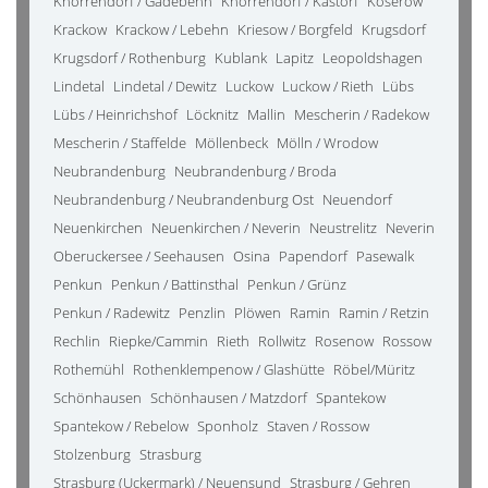
Knorrendorf / Gädebehn
Knorrendorf / Kastorf
Koserow
Krackow
Krackow / Lebehn
Kriesow / Borgfeld
Krugsdorf
Krugsdorf / Rothenburg
Kublank
Lapitz
Leopoldshagen
Lindetal
Lindetal / Dewitz
Luckow
Luckow / Rieth
Lübs
Lübs / Heinrichshof
Löcknitz
Mallin
Mescherin / Radekow
Mescherin / Staffelde
Möllenbeck
Mölln / Wrodow
Neubrandenburg
Neubrandenburg / Broda
Neubrandenburg / Neubrandenburg Ost
Neuendorf
Neuenkirchen
Neuenkirchen / Neverin
Neustrelitz
Neverin
Oberuckersee / Seehausen
Osina
Papendorf
Pasewalk
Penkun
Penkun / Battinsthal
Penkun / Grünz
Penkun / Radewitz
Penzlin
Plöwen
Ramin
Ramin / Retzin
Rechlin
Riepke/Cammin
Rieth
Rollwitz
Rosenow
Rossow
Rothemühl
Rothenklempenow / Glashütte
Röbel/Müritz
Schönhausen
Schönhausen / Matzdorf
Spantekow
Spantekow / Rebelow
Sponholz
Staven / Rossow
Stolzenburg
Strasburg
Strasburg (Uckermark) / Neuensund
Strasburg / Gehren