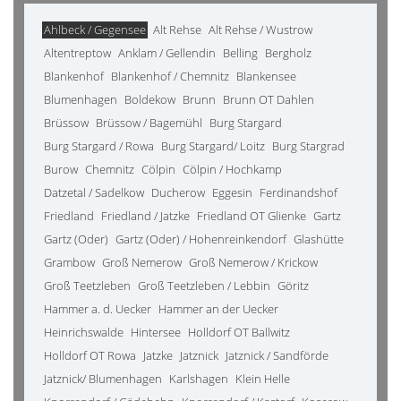
Ahlbeck / Gegensee
Alt Rehse
Alt Rehse / Wustrow
Altentreptow
Anklam / Gellendin
Belling
Bergholz
Blankenhof
Blankenhof / Chemnitz
Blankensee
Blumenhagen
Boldekow
Brunn
Brunn OT Dahlen
Brüssow
Brüssow / Bagemühl
Burg Stargard
Burg Stargard / Rowa
Burg Stargard/ Loitz
Burg Stargrad
Burow
Chemnitz
Cölpin
Cölpin / Hochkamp
Datzetal / Sadelkow
Ducherow
Eggesin
Ferdinandshof
Friedland
Friedland / Jatzke
Friedland OT Glienke
Gartz
Gartz (Oder)
Gartz (Oder) / Hohenreinkendorf
Glashütte
Grambow
Groß Nemerow
Groß Nemerow / Krickow
Groß Teetzleben
Groß Teetzleben / Lebbin
Göritz
Hammer a. d. Uecker
Hammer an der Uecker
Heinrichswalde
Hintersee
Holldorf OT Ballwitz
Holldorf OT Rowa
Jatzke
Jatznick
Jatznick / Sandförde
Jatznick/ Blumenhagen
Karlshagen
Klein Helle