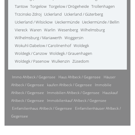
Tantow
Torgelow
Torgelow / Drögeheide
Trollenhagen
Trzcinsko Zdroj
Uckerland
Uckerland / Güterberg
Uckerland / Wilsickow
Ueckermünde
Ueckermünde / Bellin
Viereck
Waren
Warlin
Wesenberg
Wilhelmsburg
Wilhelmsburg / Mariawerth
Woggersin
Wokuhl-Dabelow / Carolinenhof
Woldegk
Woldegk / Canzow
Woldegk / Grauenhagen
Woldegk / Pasenow
Wulkenzin
Züsedom
Immo Ahlbeck / Gegensee
Haus Ahlbeck / Gegensee
Häuser
Ahlbeck / Gegensee
kaufen Ahlbeck / Gegensee
Immobilie
Ahlbeck / Gegensee
Immobilien Ahlbeck / Gegensee
Hauskauf
Ahlbeck / Gegensee
Immobilienkauf Ahlbeck / Gegensee
Einfamilienhaus Ahlbeck / Gegensee
Einfamilienhäuser Ahlbeck /
Gegensee