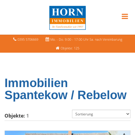
0395 5706669
Mo. - Do. 9.00 - 17.00 Uhr Sa. nach Vereinbarung
Objekte: 125
Immobilien
Spantekow / Rebelow
Objekte:
1