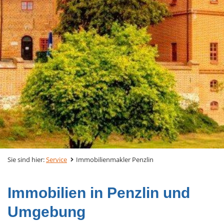
Sie sind hier:
Service
Immobilienmakler Penzlin
Immobilien in Penzlin und
Umgebung