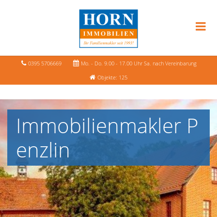
0395 5706669
Mo. - Do. 9.00 - 17.00 Uhr Sa. nach Vereinbarung
Objekte: 125
Immobilienmakler P
enzlin