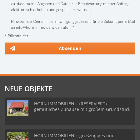
zu, dass meine Angaben und Daten zur Beantwortung meiner Anfrage
elektronisch erhoben und gespeichert werden.
Hinweis: Sie können Ihre Einwilligung jederzeit für die Zukunft per E-Mail
an info@horn-immo.de widerrufen. *
* Pflichtfelder
Absenden
NEUE OBJEKTE
HORN IMMOBILIEN ++RESERVIERT++
gemütliches Zuhause mit großem Grundstück
HORN IMMOBILIEN + großzügiges und