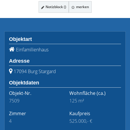
Notizblock (
)
merken
Objektart
Einfamilienhaus
Adresse
17094 Burg Stargard
Objektdaten
Objekt-Nr.
Wohnfläche
(ca.)
7509
125 m²
Zimmer
Kaufpreis
4
525.000,- €