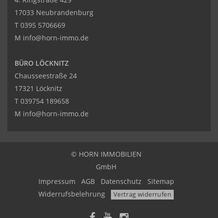
17033 Neubrandenburg
T
0395 5706669
M
info@horn-immo.de
BÜRO LÖCKNITZ
Chausseestraße 24
17321 Löcknitz
T
039754 189658
M
info@horn-immo.de
© HORN IMMOBILIEN
GmbH
Impressum
AGB
Datenschutz
Sitemap
Widerrufsbelehrung
Vertrag widerrufen