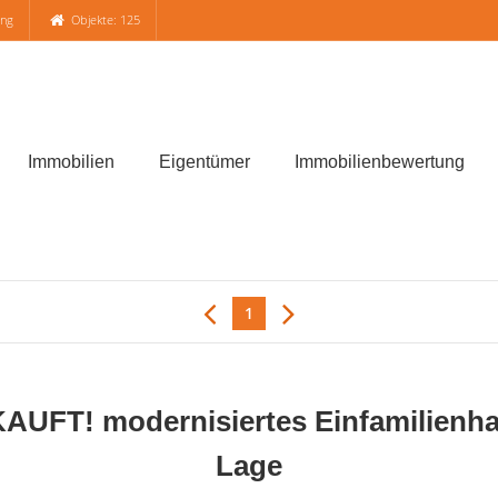
ung
Objekte: 125
Immobilien
Eigentümer
Immobilienbewertung
1
FT! modernisiertes Einfamilienhau
Lage