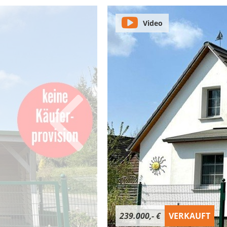
Video
239.000,- €
VERKAUFT