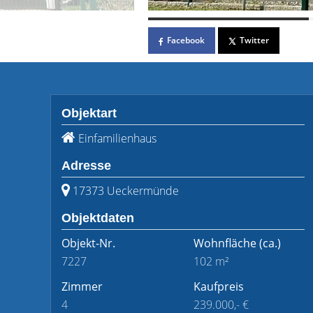
Facebook
Twitter
Objektart
Einfamilienhaus
Adresse
17373 Ueckermünde
Objektdaten
Objekt-Nr.
Wohnfläche
(ca.)
7227
102 m²
Zimmer
Kaufpreis
4
239.000,- €