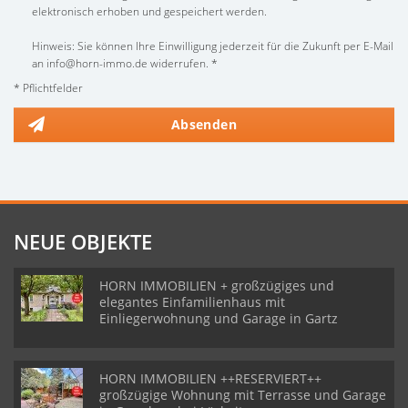
elektronisch erhoben und gespeichert werden.
Hinweis: Sie können Ihre Einwilligung jederzeit für die Zukunft per E-Mail
an info@horn-immo.de widerrufen. *
* Pflichtfelder
Absenden
NEUE OBJEKTE
HORN IMMOBILIEN + großzügiges und
elegantes Einfamilienhaus mit
Einliegerwohnung und Garage in Gartz
HORN IMMOBILIEN ++RESERVIERT++
großzügige Wohnung mit Terrasse und Garage