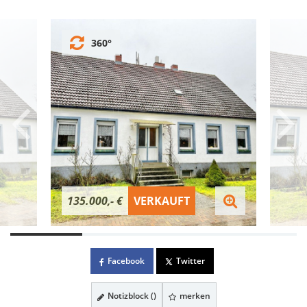
360°
135.000,- €
VERKAUFT
Facebook
Twitter
Notizblock (
)
merken