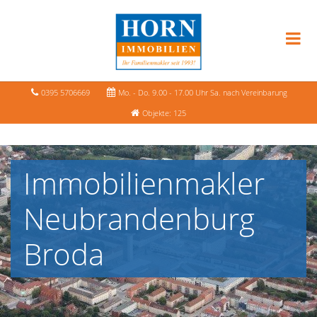
0395 5706669
Mo. - Do. 9.00 - 17.00 Uhr Sa. nach Vereinbarung
Objekte: 125
Immobilienmakler
Neubrandenburg
Broda