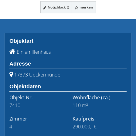
Notizblock (
)
merken
Objektart
Einfamilienhaus
Adresse
17373 Ueckermünde
Objektdaten
Objekt-Nr.
Wohnfläche
(ca.)
7410
110 m²
Zimmer
Kaufpreis
4
290.000,- €