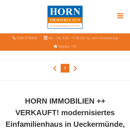
0395 5706669
Mo. - Do. 9.00 - 17.00 Uhr Sa. nach Vereinbarung
Objekte: 125
1
HORN IMMOBILIEN ++
VERKAUFT! modernisiertes
Einfamilienhaus in Ueckermünde,