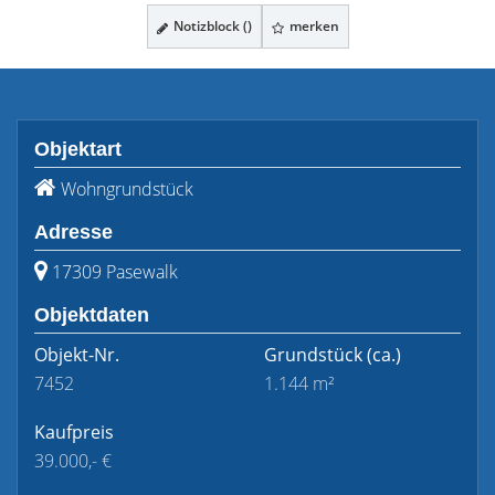
Notizblock (
)
merken
Objektart
Wohngrundstück
Adresse
17309 Pasewalk
Objektdaten
Objekt-Nr.
Grundstück
(ca.)
7452
1.144 m²
Kaufpreis
39.000,- €