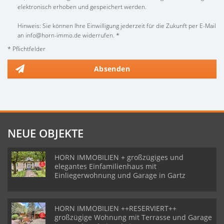
elektronisch erhoben und gespeichert werden.
Hinweis: Sie können Ihre Einwilligung jederzeit für die Zukunft per E-Mail
an info@horn-immo.de widerrufen. *
* Pflichtfelder
Absenden
NEUE OBJEKTE
HORN IMMOBILIEN + großzügiges und
elegantes Einfamilienhaus mit
Einliegerwohnung und Garage in Gartz
HORN IMMOBILIEN ++RESERVIERT++
großzügige Wohnung mit Terrasse und Garage