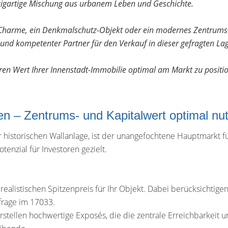
inzigartige Mischung aus urbanem Leben und Geschichte.
m Charme, ein Denkmalschutz-Objekt oder ein modernes Zentrums
nd kompetenter Partner für den Verkauf in dieser gefragten Lag
eren Wert Ihrer Innenstadt-Immobilie optimal am Markt zu positio
fen – Zentrums- und Kapitalwert optimal nu
historischen Wallanlage, ist der unangefochtene Hauptmarkt f
tenzial für Investoren gezielt.
alistischen Spitzenpreis für Ihr Objekt. Dabei berücksichtigen
frage im 17033.
rstellen hochwertige Exposés, die die zentrale Erreichbarkeit