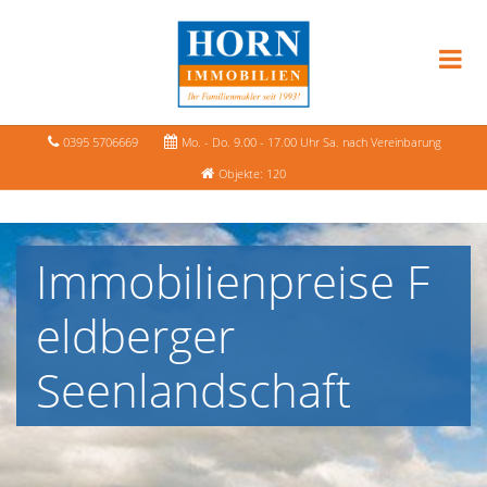
0395 5706669
Mo. - Do. 9.00 - 17.00 Uhr Sa. nach Vereinbarung
Objekte: 120
Immobilienpreise F
eldberger
Seenlandschaft