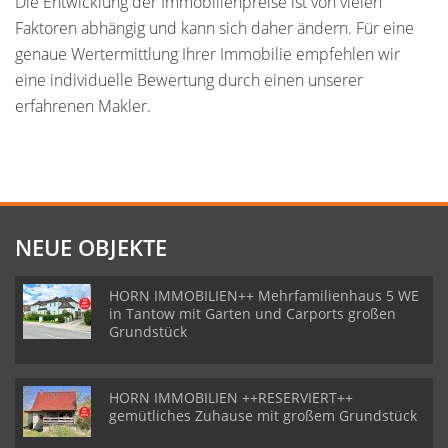
Die Entwicklung der Immobilienpreise ist von vielen
Faktoren abhängig und kann sich daher ändern. Für eine
genaue Wertermittlung Ihrer Immobilie empfehlen wir
eine individuelle Bewertung durch einen unserer
erfahrenen Makler.
NEUE OBJEKTE
HORN IMMOBILIEN++ Mehrfamilienhaus 5 WE
in Tantow mit Garten und Carports großen
Grundstück
HORN IMMOBILIEN ++RESERVIERT++
gemütliches Zuhause mit großem Grundstück