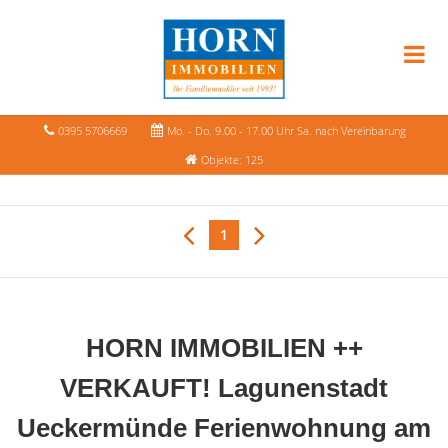
0395 5706669
Mo. - Do. 9.00 - 17.00 Uhr Sa. nach Vereinbarung
Objekte: 125
1
HORN IMMOBILIEN ++
VERKAUFT! Lagunenstadt
Ueckermünde Ferienwohnung am