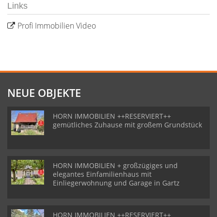
Links
Profi Immobilien Video
NEUE OBJEKTE
HORN IMMOBILIEN ++RESERVIERT++
gemütliches Zuhause mit großem Grundstück
HORN IMMOBILIEN + großzügiges und
elegantes Einfamilienhaus mit
Einliegerwohnung und Garage in Gartz
HORN IMMOBILIEN ++RESERVIERT++