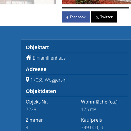
Facebook
Twitter
Objektart
Einfamilienhaus
Adresse
17039 Woggersin
Objektdaten
Objekt-Nr.
Wohnfläche
(ca.)
7228
175 m²
Zimmer
Kaufpreis
4
349.000,- €