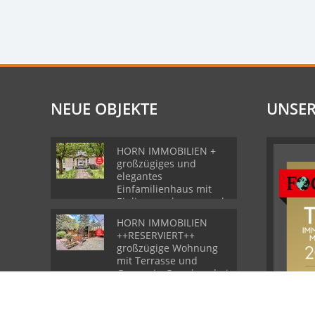
NEUE OBJEKTE
UNSER
HORN IMMOBILIEN +
großzügiges und
elegantes
Einfamilienhaus mit
Einliegerwohnung und
Garage in Gartz
HORN IMMOBILIEN
++RESERVIERT++
großzügige Wohnung
mit Terrasse und
Garage in Grambow bei
Löcknitz
HORN IMMOBILIEN ++
Gemütliches Zuhause in