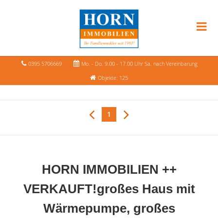
0395 5706669
Mo. - Do. 9.00 - 17.00 Uhr Sa. nach Vereinbarung
Objekte: 125
1
HORN IMMOBILIEN ++
VERKAUFT!großes Haus mit
Wärmepumpe, großes