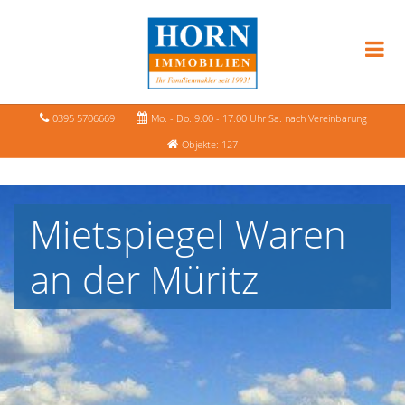
0395 5706669
Mo. - Do. 9.00 - 17.00 Uhr Sa. nach Vereinbarung
Objekte: 127
Mietspiegel Waren
an der Müritz