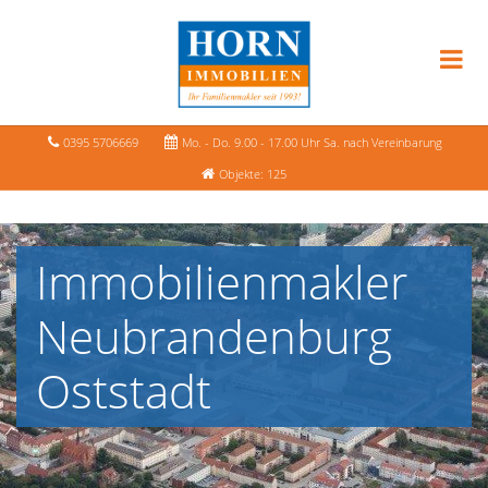
0395 5706669
Mo. - Do. 9.00 - 17.00 Uhr Sa. nach Vereinbarung
Objekte: 125
Immobilienmakler
Neubrandenburg
Oststadt