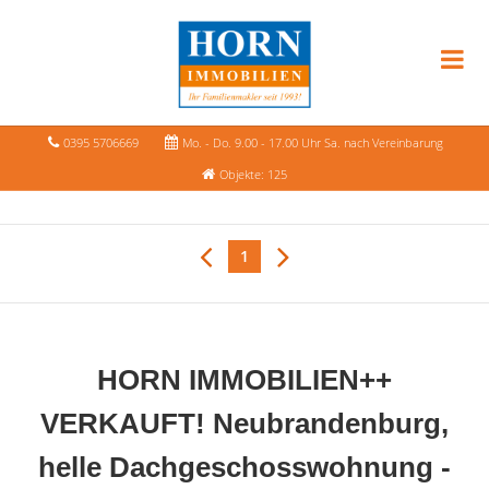
0395 5706669
Mo. - Do. 9.00 - 17.00 Uhr Sa. nach Vereinbarung
Objekte: 125
1
HORN IMMOBILIEN++
VERKAUFT! Neubrandenburg,
helle Dachgeschosswohnung -