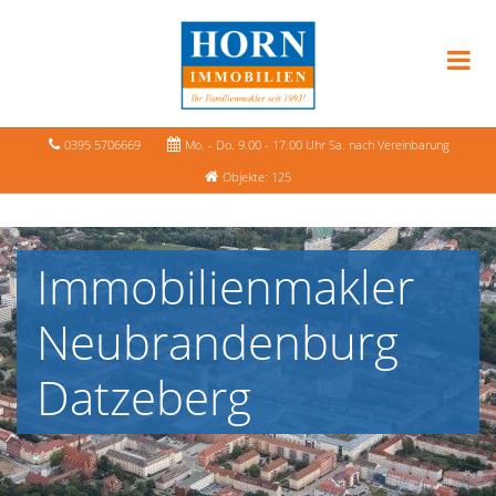
0395 5706669
Mo. - Do. 9.00 - 17.00 Uhr Sa. nach Vereinbarung
Objekte: 125
Immobilienmakler
Neubrandenburg
Datzeberg