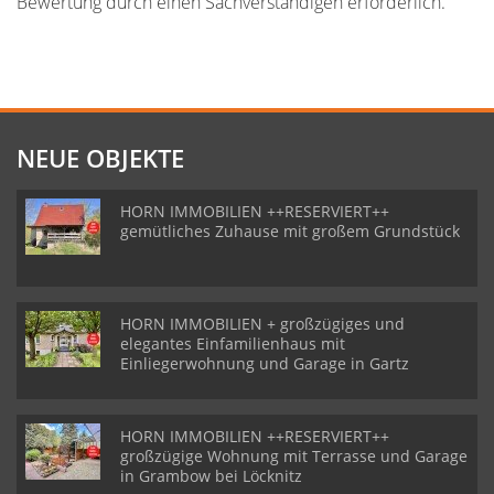
Bewertung durch einen Sachverständigen erforderlich.
NEUE OBJEKTE
HORN IMMOBILIEN ++RESERVIERT++
gemütliches Zuhause mit großem Grundstück
HORN IMMOBILIEN + großzügiges und
elegantes Einfamilienhaus mit
Einliegerwohnung und Garage in Gartz
HORN IMMOBILIEN ++RESERVIERT++
großzügige Wohnung mit Terrasse und Garage
in Grambow bei Löcknitz