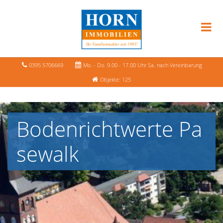
0395 5706669
Mo. - Do. 9.00 - 17.00 Uhr Sa. nach Vereinbarung
Objekte: 125
Bodenrichtwerte Pa
sewalk