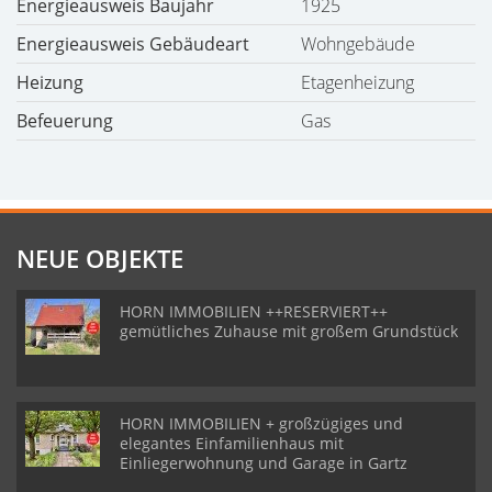
Energieausweis Baujahr
1925
Energieausweis Gebäudeart
Wohngebäude
Heizung
Etagenheizung
Befeuerung
Gas
NEUE OBJEKTE
HORN IMMOBILIEN ++RESERVIERT++
gemütliches Zuhause mit großem Grundstück
HORN IMMOBILIEN + großzügiges und
elegantes Einfamilienhaus mit
Einliegerwohnung und Garage in Gartz