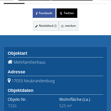
Facebook
Twitter
Notizblock (
)
merken
Objektart
Mehrfamilienhaus
Adresse
17033 Neubrandenburg
Objektdaten
Objekt-Nr.
Wohnfläche
(ca.)
7326
525 m²