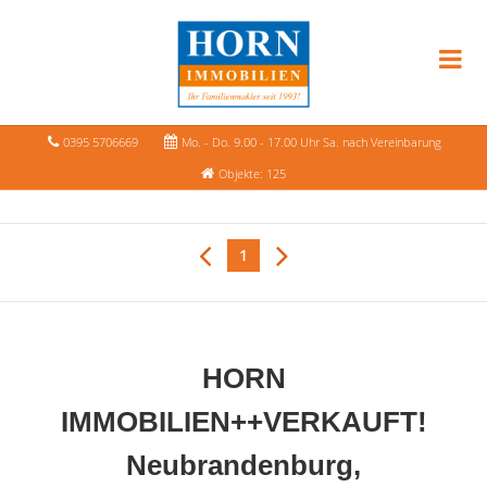
0395 5706669
Mo. - Do. 9.00 - 17.00 Uhr Sa. nach Vereinbarung
Objekte: 125
1
HORN
IMMOBILIEN++VERKAUFT!
Neubrandenburg,