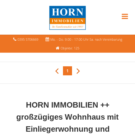
0395 5706669
Mo. - Do. 9.00 - 17.00 Uhr Sa. nach Vereinbarung
Objekte: 125
1
HORN IMMOBILIEN ++
großzügiges Wohnhaus mit
Einliegerwohnung und