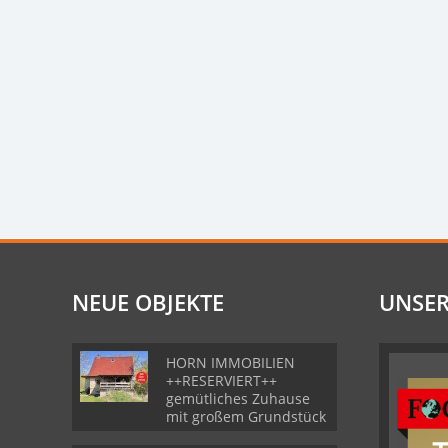
NEUE OBJEKTE
UNSER
HORN IMMOBILIEN
++RESERVIERT++
gemütliches Zuhause
mit großem Grundstück