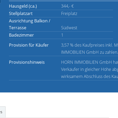
Hausgeld (ca.)
344,- €
Stellplatzart
Freiplatz
Ausrichtung Balkon /
Terrasse
Südwest
Badezimmer
1
Provision für Käufer
3,57 % des Kaufpreises inkl. 
IMMOBILIEN GmbH zu zahlen
Provisionshinweis
HORN IMMOBILIEN GmbH hat ei
Verkäufer in gleicher Höhe abge
wirksamem Abschluss des Kauf
es