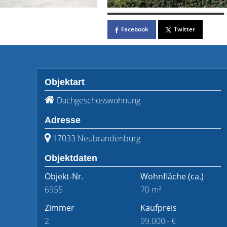
Facebook
Twitter
Objektart
Dachgeschosswohnung
Adresse
17033 Neubrandenburg
Objektdaten
Objekt-Nr.
Wohnfläche
(ca.)
6955
70 m²
Zimmer
Kaufpreis
2
99.000,- €