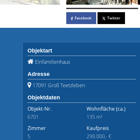
Facebook
Twitter
Objektart
Einfamilienhaus
Adresse
17091 Groß Teetzleben
Objektdaten
Objekt-Nr.
Wohnfläche
(ca.)
6701
135 m²
Zimmer
Kaufpreis
5
290.000,- €