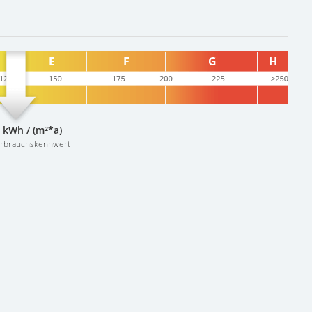
 kWh / (m²*a)
erbrauchskennwert