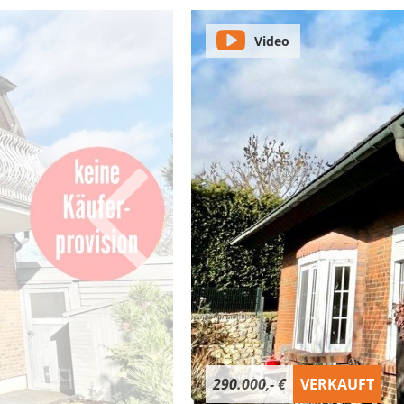
Video
290.000,- €
VERKAUFT