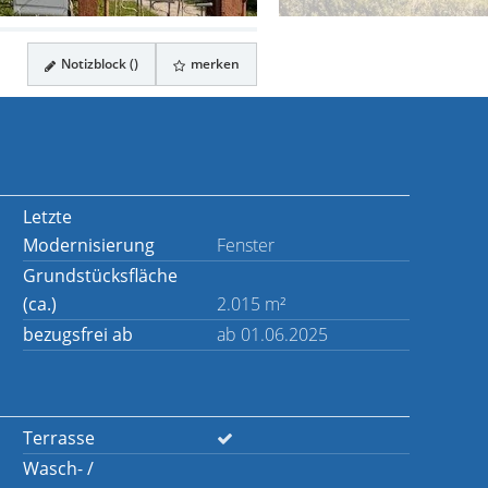
Notizblock (
)
merken
Letzte
Modernisierung
Fenster
Grundstücksfläche
(ca.)
2.015 m²
bezugsfrei ab
ab 01.06.2025
Terrasse
Wasch- /