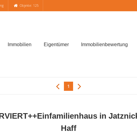
ung
Objekte: 125
Immobilien
Eigentümer
Immobilienbewertung
1
ERT++Einfamilienhaus in Jatznick, 
Haff