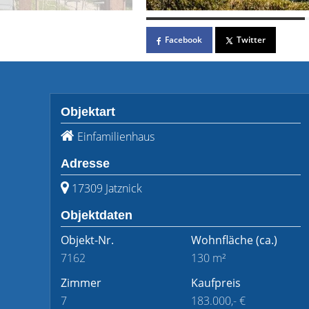
Facebook
Twitter
Objektart
Einfamilienhaus
Adresse
17309 Jatznick
Objektdaten
Objekt-Nr.
Wohnfläche
(ca.)
7162
130 m²
Zimmer
Kaufpreis
7
183.000,- €