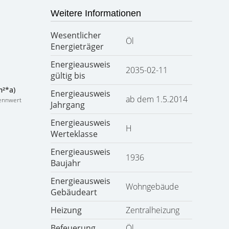
Weitere Informationen
Wesentlicher
Öl
Energieträger
Energieausweis
2035-02-11
gültig bis
m²*a)
Energieausweis
ab dem 1.5.2014
ennwert
Jahrgang
Energieausweis
H
Werteklasse
Energieausweis
1936
Baujahr
Energieausweis
Wohngebäude
Gebäudeart
Heizung
Zentralheizung
Befeuerung
Öl