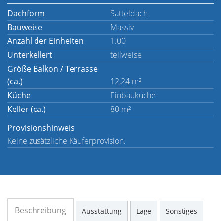
Dachform
Satteldach
Bauweise
Massiv
Anzahl der Einheiten
1.00
Unterkellert
teilweise
Größe Balkon / Terrasse
(ca.)
12,24 m²
Küche
Einbauküche
Keller (ca.)
80 m²
Provisionshinweis
Keine zusätzliche Käuferprovision.
Beschreibung
Ausstattung
Lage
Sonstiges