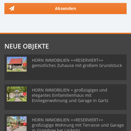
Absenden
NEUE OBJEKTE
HORN IMMOBILIEN ++RESERVIERT++
gemütliches Zuhause mit großem Grundstück
HORN IMMOBILIEN + großzügiges und
elegantes Einfamilienhaus mit
Einliegerwohnung und Garage in Gartz
HORN IMMOBILIEN ++RESERVIERT++
großzügige Wohnung mit Terrasse und Garage
in Grambow bei Löcknitz