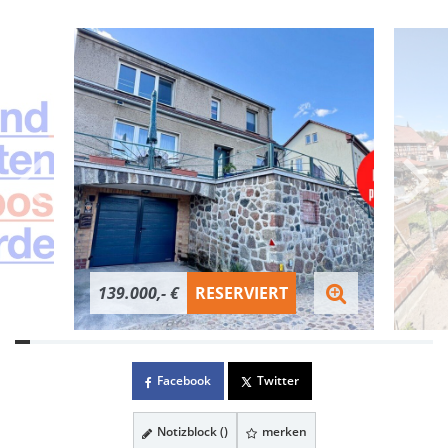
139.000,- €
RESERVIERT
Facebook
Twitter
Notizblock (
)
merken