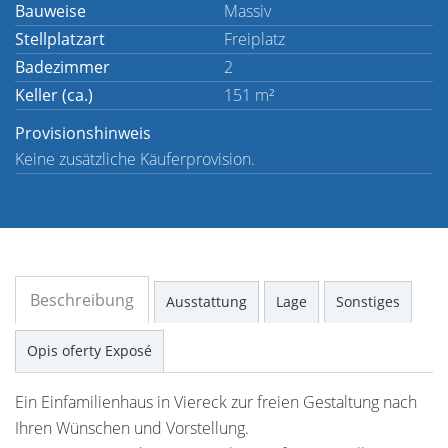
Bauweise
Massiv
Stellplatzart
Freiplatz
Badezimmer
2
Keller (ca.)
151 m²
Provisionshinweis
Keine zusätzliche Käuferprovision.
Beschreibung
Ausstattung
Lage
Sonstiges
Opis oferty Exposé
Ein Einfamilienhaus in Viereck zur freien Gestaltung nach
Ihren Wünschen und Vorstellung.