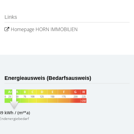
Links
Homepage HORN IMMOBILIEN
Energieausweis (Bedarfsausweis)
39 kWh / (m²*a)
Endenergiebedarf