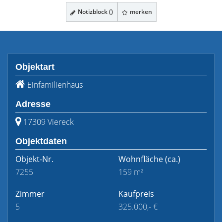
Notizblock (
)
merken
Objektart
Einfamilienhaus
Adresse
17309 Viereck
Objektdaten
Objekt-Nr.
Wohnfläche
(ca.)
7255
159 m²
Zimmer
Kaufpreis
5
325.000,- €